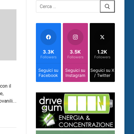
Cerca:
3.3K
3.5K
1.2K
Followers
Followers
Followers
Seguici su
Seguici su
Seguici su X
Facebook
Instagram
/ Twitter
con il
e,
vanili.…