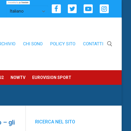
RCHIVIO
CHI SONO
POLICY SITO
CONTATTI
Cerca:
I2
NOWTV
EUROVISION SPORT
 – gli
RICERCA NEL SITO