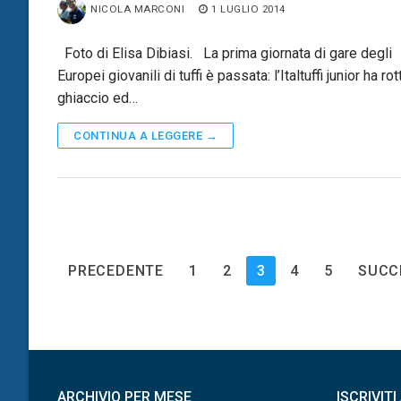
NICOLA MARCONI
1 LUGLIO 2014
Foto di Elisa Dibiasi. La prima giornata di gare degli
Europei giovanili di tuffi è passata: l’Italtuffi junior ha rott
ghiaccio ed…
CONTINUA A LEGGERE →
Paginazione
PRECEDENTE
1
2
3
4
5
SUCC
degli
articoli
ARCHIVIO PER MESE
ISCRIVIT