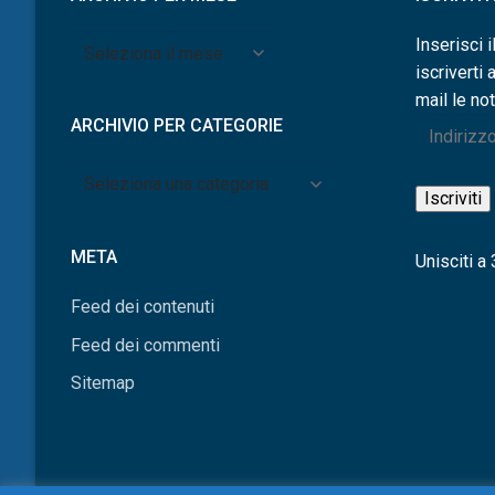
Archivio
Inserisci i
per
iscriverti 
mese
mail le not
ARCHIVIO PER CATEGORIE
Indirizzo
e-
Archivio
mail
Iscriviti
per
categorie
META
Unisciti a 3
Feed dei contenuti
Feed dei commenti
Sitemap