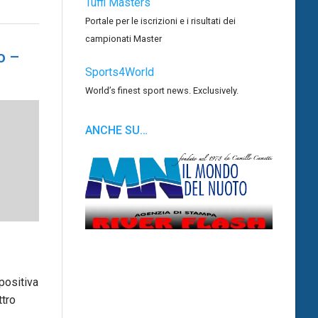
Tuffi Masters
Portale per le iscrizioni e i risultati dei
campionati Master
o –
Sports4World
World’s finest sport news. Exclusively.
ANCHE SU…
positiva
ttro