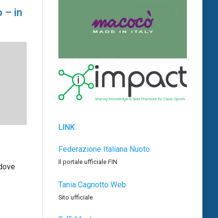
 – in
LINK
Federazione Italiana Nuoto
Il portale ufficiale FIN
 dove
Tania Cagnotto Web
Sito ufficiale