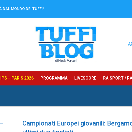
À DAL MONDO DEI TUFFI!
A
PS – PARIS 2026
PROGRAMMA
LIVESCORE
RAISPORT / RA
 –
Campionati Europei giovanili: Bergamo