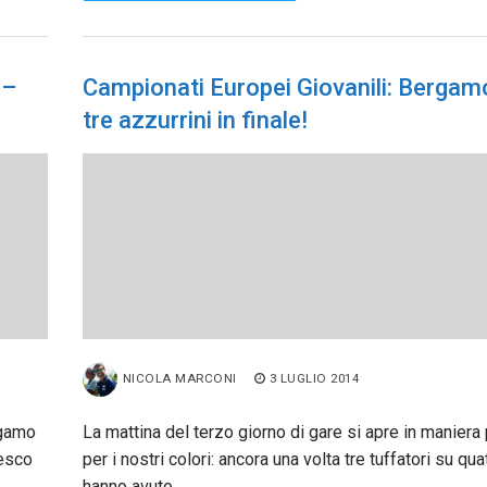
 –
Campionati Europei Giovanili: Bergam
tre azzurrini in finale!
NICOLA MARCONI
3 LUGLIO 2014
rgamo
La mattina del terzo giorno di gare si apre in maniera 
cesco
per i nostri colori: ancora una volta tre tuffatori su qua
hanno avuto…