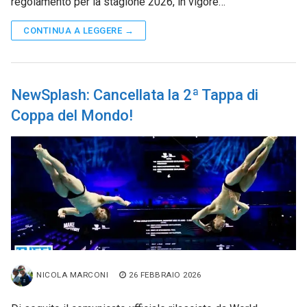
regolamento per la stagione 2026, in vigore…
CONTINUA A LEGGERE →
NewSplash: Cancellata la 2ª Tappa di
Coppa del Mondo!
NICOLA MARCONI
26 FEBBRAIO 2026