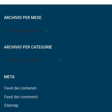
ARCHIVIO PER MESE
Archivio
per
mese
ARCHIVIO PER CATEGORIE
Archivio
per
categorie
META
Feed dei contenuti
Feed dei commenti
Sitemap