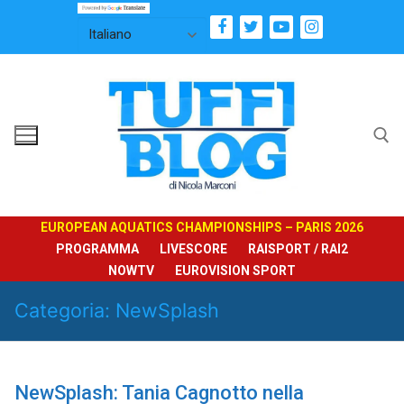
Vai
al
contenuto
Cerca:
EUROPEAN AQUATICS CHAMPIONSHIPS – PARIS 2026
PROGRAMMA
LIVESCORE
RAISPORT / RAI2
NOWTV
EUROVISION SPORT
Categoria:
NewSplash
NewSplash: Tania Cagnotto nella