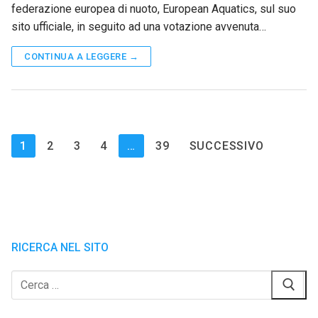
federazione europea di nuoto, European Aquatics, sul suo
sito ufficiale, in seguito ad una votazione avvenuta…
CONTINUA A LEGGERE →
Paginazione
1
2
3
4
…
39
SUCCESSIVO
degli
articoli
RICERCA NEL SITO
Cerca: