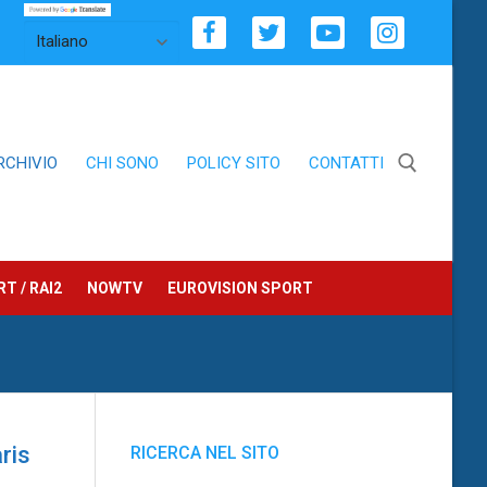
RCHIVIO
CHI SONO
POLICY SITO
CONTATTI
Cerca:
T / RAI2
NOWTV
EUROVISION SPORT
ris
RICERCA NEL SITO