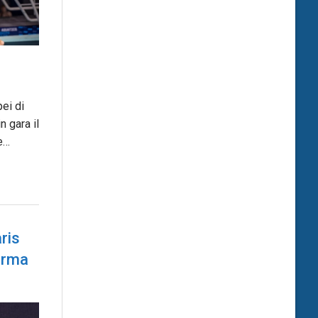
ei di
n gara il
e…
ris
forma