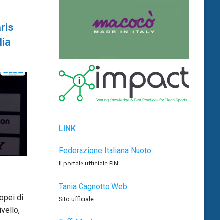
ris
lia
LINK
Federazione Italiana Nuoto
Il portale ufficiale FIN
Tania Cagnotto Web
opei di
Sito ufficiale
ivello,