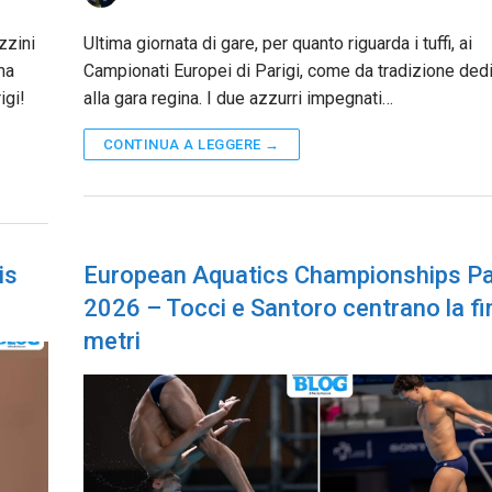
zzini
Ultima giornata di gare, per quanto riguarda i tuffi, ai
ma
Campionati Europei di Parigi, come da tradizione ded
igi!
alla gara regina. I due azzurri impegnati…
CONTINUA A LEGGERE →
is
European Aquatics Championships Pa
2026 – Tocci e Santoro centrano la fi
metri