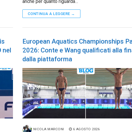
anche per quanto riguarda…
CONTINUA A LEGGERE →
is
European Aquatics Championships Pa
 nel
2026: Conte e Wang qualificati alla fin
dalla piattaforma
NICOLA MARCONI
6 AGOSTO 2026