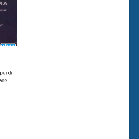
pei di
vane