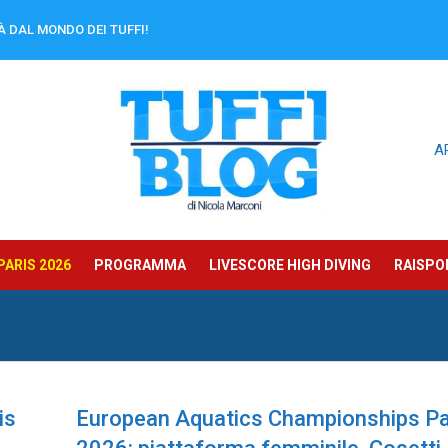
À DAL MONDO DEI TUFFI!
A
ARIS 2026
PROGRAMMA
LIVESCORE HIGH DIVING
RAISPOR
is
European Aquatics Championships Pa