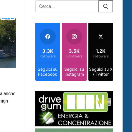
Cerca:
3.3K
3.5K
1.2K
Followers
Followers
Followers
Seguici su
Seguici su
Seguici su X
Facebook
Instagram
/ Twitter
ia anche
’high