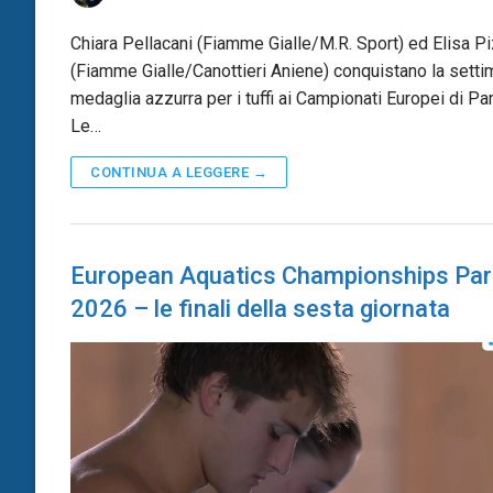
Chiara Pellacani (Fiamme Gialle/M.R. Sport) ed Elisa Pi
(Fiamme Gialle/Canottieri Aniene) conquistano la setti
medaglia azzurra per i tuffi ai Campionati Europei di Par
Le…
CONTINUA A LEGGERE →
European Aquatics Championships Par
2026 – le finali della sesta giornata