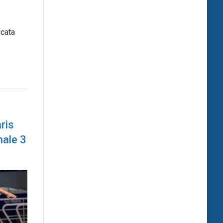
icata
ris
nale 3