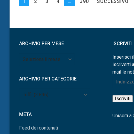
Paginazione
1
2
3
4
…
390
SUCCESSIVO
degli
articoli
ARCHIVIO PER MESE
ISCRIVIT
Archivio
Inserisci i
per
iscriverti 
mese
mail le not
ARCHIVIO PER CATEGORIE
Indirizzo
e-
Archivio
mail
Iscriviti
per
categorie
META
Unisciti a 3
Feed dei contenuti