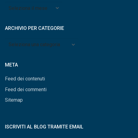
Archivio
per
mese
ARCHIVIO PER CATEGORIE
Archivio
per
categorie
META
Feed dei contenuti
Feed dei commenti
Sitemap
ISCRIVITI AL BLOG TRAMITE EMAIL