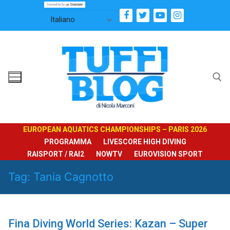
Vai
al
contenuto
Cerca:
EUROPEAN AQUATICS CHAMPIONSHIPS – PARIS 2026
PROGRAMMA
LIVESCORE HIGH DIVING
RAISPORT / RAI2
NOWTV
EUROVISION SPORT
Tag:
Tania Cagnotto
Fina Diving World Series: Kazan – Super