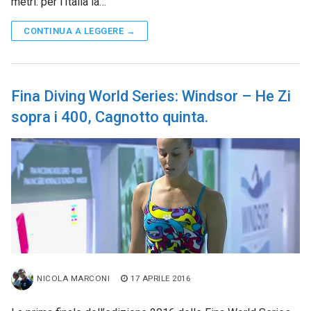
metri: per l’Italia la…
CONTINUA A LEGGERE →
Fina Diving World Series: Windsor – He Zi
sopra i 400, Cagnotto quinta.
NICOLA MARCONI
17 APRILE 2016