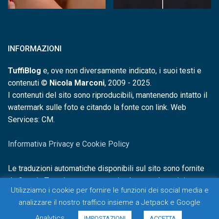
INFORMAZIONI
TuffiBlog
e, ove non diversamente indicato, i suoi testi e
contenuti ©
Nicola Marconi
, 2009 - 2025.
I contenuti del sito sono riproducibili, mantenendo intatto il
watermark sulle foto e citando la fonte con link. Web
Services: CM.
Informativa Privacy e Cookie Policy
Le traduzioni automatiche disponibili sul sito sono fornite
da Google Translate e non sono in alcun modo revisionate o
Utilizziamo i cookie per fornire le funzioni dei social media e
controllate.
analizzare il nostro traffico insieme a Jetpack e Google
Analytics.
IMPOSTAZIONI
ACCETTA