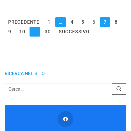
Paginazione
PRECEDENTE
1
…
4
5
6
7
8
degli
9
10
…
30
SUCCESSIVO
articoli
RICERCA NEL SITO
Cerca: