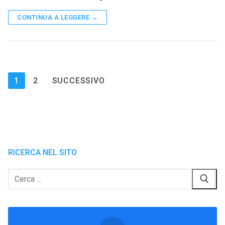
CONTINUA A LEGGERE →
Paginazione
1
2
SUCCESSIVO
degli
articoli
RICERCA NEL SITO
Cerca: