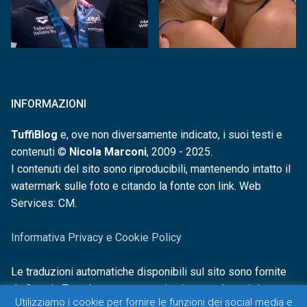
INFORMAZIONI
TuffiBlog
e, ove non diversamente indicato, i suoi testi e
contenuti ©
Nicola Marconi
, 2009 - 2025.
I contenuti del sito sono riproducibili, mantenendo intatto il
watermark sulle foto e citando la fonte con link. Web
Services: CM.
Informativa Privacy e Cookie Policy
Le traduzioni automatiche disponibili sul sito sono fornite
da Google Translate e non sono in alcun modo revisionate o
Utilizziamo i cookie per fornire le funzioni dei social media e
controllate.