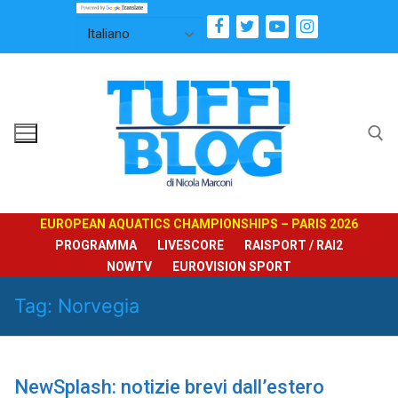
Vai
al
contenuto
Cerca:
EUROPEAN AQUATICS CHAMPIONSHIPS – PARIS 2026
PROGRAMMA
LIVESCORE
RAISPORT / RAI2
NOWTV
EUROVISION SPORT
Tag:
Norvegia
NewSplash: notizie brevi dall’estero