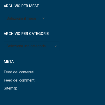
ARCHIVIO PER MESE
Archivio
per
mese
ARCHIVIO PER CATEGORIE
Archivio
per
categorie
META
Feed dei contenuti
Feed dei commenti
Sitemap