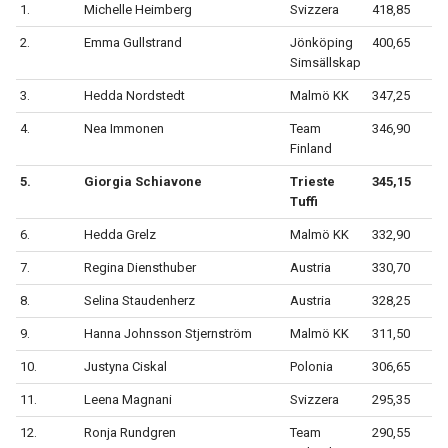
1.
Michelle Heimberg
Svizzera
418,85
2.
Emma Gullstrand
Jönköping
400,65
Simsällskap
3.
Hedda Nordstedt
Malmö KK
347,25
4.
Nea Immonen
Team
346,90
Finland
5.
Giorgia Schiavone
Trieste
345,15
Tuffi
6.
Hedda Grelz
Malmö KK
332,90
7.
Regina Diensthuber
Austria
330,70
8.
Selina Staudenherz
Austria
328,25
9.
Hanna Johnsson Stjernström
Malmö KK
311,50
10.
Justyna Ciskal
Polonia
306,65
11.
Leena Magnani
Svizzera
295,35
12.
Ronja Rundgren
Team
290,55