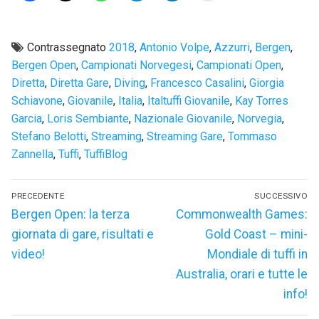
Contrassegnato
2018
,
Antonio Volpe
,
Azzurri
,
Bergen
,
Bergen Open
,
Campionati Norvegesi
,
Campionati Open
,
Diretta
,
Diretta Gare
,
Diving
,
Francesco Casalini
,
Giorgia
Schiavone
,
Giovanile
,
Italia
,
Italtuffi Giovanile
,
Kay Torres
Garcia
,
Loris Sembiante
,
Nazionale Giovanile
,
Norvegia
,
Stefano Belotti
,
Streaming
,
Streaming Gare
,
Tommaso
Zannella
,
Tuffi
,
TuffiBlog
Navigazione
PRECEDENTE
SUCCESSIVO
articoli
Articolo
Articolo
Bergen Open: la terza
Commonwealth Games:
precedente:
successivo:
giornata di gare, risultati e
Gold Coast – mini-
video!
Mondiale di tuffi in
Australia, orari e tutte le
info!