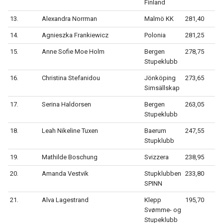
Finland
13.
Alexandra Norrman
Malmö KK
281,40
14.
Agnieszka Frankiewicz
Polonia
281,25
15.
Anne Sofie Moe Holm
Bergen
278,75
Stupeklubb
16.
Christina Stefanidou
Jönköping
273,65
Simsällskap
17.
Serina Haldorsen
Bergen
263,05
Stupeklubb
18.
Leah Nikeline Tuxen
Baerum
247,55
Stupklubb
19.
Mathilde Boschung
Svizzera
238,95
20.
Amanda Vestvik
Stupklubben
233,80
SPINN
21.
Alva Lagestrand
Klepp
195,70
Svømme- og
Stupeklubb