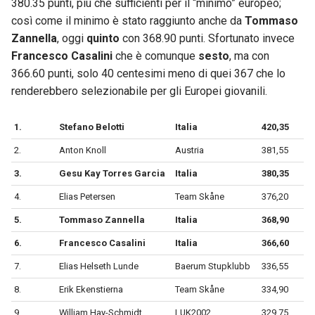
380.35 punti, più che sufficienti per il “minimo” europeo;
così come il minimo è stato raggiunto anche da
Tommaso
Zannella
, oggi
quinto
con 368.90 punti. Sfortunato invece
Francesco Casalini
che è comunque
sesto
, ma con
366.60 punti, solo 40 centesimi meno di quei 367 che lo
renderebbero selezionabile per gli Europei giovanili.
1.
Stefano Belotti
Italia
420,35
2.
Anton Knoll
Austria
381,55
3.
Gesu Kay Torres Garcia
Italia
380,35
4.
Elias Petersen
Team Skåne
376,20
5.
Tommaso Zannella
Italia
368,90
6.
Francesco Casalini
Italia
366,60
7.
Elias Helseth Lunde
Baerum Stupklubb
336,55
8.
Erik Ekenstierna
Team Skåne
334,90
9.
William Hay-Schmidt
LUK2002
329,75