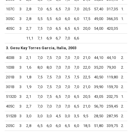
107C
3
2,8
7,0
6,5
6,5
7,0
7,0
20,5
57,40
317,35
1.
305C
3
2,8
5,5
5,5
6,0
6,0
6,0
17,5
49,00
366,35
1.
405C
3
2,7
7,5
7,0
6,5
6,5
6,5
20,0
54,00
420,35
11,1
7,1
6,9
6,7
7,0
6,6
3. Gesu Kay Torres Garcia, Italia, 2003
403B
3
2,1
7,0
7,5
7,0
7,0
7,0
21,0
44,10
44,10
2.
103B
3
1,6
8,0
8,0
7,0
7,0
7,0
22,0
35,20
79,30
2.
201B
3
1,8
7,5
7,5
7,0
7,5
7,5
22,5
40,50
119,80
2.
301B
3
1,9
7,0
7,5
7,0
7,0
7,0
21,0
39,90
159,70
2.
5132D
3
2,1
7,0
7,5
6,5
7,0
6,5
20,5
43,05
202,75
1.
405C
3
2,7
7,0
7,0
7,0
7,0
6,5
21,0
56,70
259,45
2.
5152B
3
3,0
3,0
3,0
4,5
3,0
3,5
9,5
28,50
287,95
2.
205C
3
2,8
6,5
6,0
6,0
6,5
6,0
18,5
51,80
339,75
2.