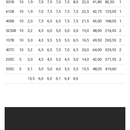
301B
10
1,9
7,0
7,5
7,0
7,5
8,0
22,0
41,80
82,30
1.
612B
10
1,9
7,0
7,5
7,5
7,5
7,5
22,5
42,75
125,05
1.
403B
10
2,0
7,5
6,5
6,5
7,5
7,5
21,5
43,00
168,05
1.
5253B
10
3,2
4,5
6,0
5,0
5,0
5,0
15,0
48,00
216,05
2.
107B
10
3,0
4,5
5,5
5,5
5,5
6,5
16,5
49,50
265,55
2.
407C
10
3,2
6,5
6,5
7,0
7,0
6,5
20,0
64,00
329,55
2.
205C
5
3,0
4,5
4,5
5,5
4,5
5,0
14,0
42,00
371,55
2.
305C
5
3,1
5,0
5,0
4,0
5,5
5,5
15,5
48,05
419,60
15,5
6,0
6,3
6,1
6,4
6,6