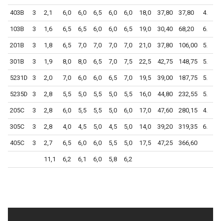
403B
3
2,1
6,0
6,0
6,5
6,0
6,0
18,0
37,80
37,80
4.
103B
3
1,6
6,5
6,5
6,0
6,0
6,5
19,0
30,40
68,20
6.
201B
3
1,8
6,5
7,0
7,0
7,0
7,0
21,0
37,80
106,00
5.
301B
3
1,9
8,0
8,0
6,5
7,0
7,5
22,5
42,75
148,75
5.
5231D
3
2,0
7,0
6,0
6,0
6,5
7,0
19,5
39,00
187,75
5.
5235D
3
2,8
5,5
5,0
5,5
5,0
5,5
16,0
44,80
232,55
5.
205C
3
2,8
6,0
5,5
5,5
5,0
6,0
17,0
47,60
280,15
4.
305C
3
2,8
4,0
4,5
5,0
4,5
5,0
14,0
39,20
319,35
6.
405C
3
2,7
6,5
6,0
6,0
5,5
5,0
17,5
47,25
366,60
11,1
6,2
6,1
6,0
5,8
6,2