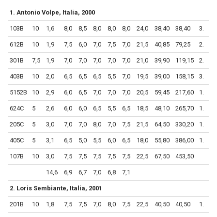
1. Antonio Volpe, Italia, 2000
103B
10
1,6
8,0
8,5
8,0
8,0
8,0
24,0
38,40
38,40
3.
612B
10
1,9
7,5
6,0
7,0
7,5
7,0
21,5
40,85
79,25
2.
301B
7,5
1,9
7,0
7,0
7,0
7,0
7,0
21,0
39,90
119,15
2.
403B
10
2,0
6,5
6,5
6,5
5,5
7,0
19,5
39,00
158,15
3.
5152B
10
2,9
6,0
6,5
7,0
7,0
7,0
20,5
59,45
217,60
1.
624C
5
2,6
6,0
6,0
6,5
5,5
6,5
18,5
48,10
265,70
1.
205C
5
3,0
7,0
7,0
8,0
7,0
7,5
21,5
64,50
330,20
1.
405C
5
3,1
6,5
5,0
5,5
6,0
6,5
18,0
55,80
386,00
1.
107B
10
3,0
7,5
7,5
7,5
7,5
7,5
22,5
67,50
453,50
14,6
6,9
6,7
7,0
6,8
7,1
2. Loris Sembiante, Italia, 2001
201B
10
1,8
7,5
7,5
7,0
8,0
7,5
22,5
40,50
40,50
1.