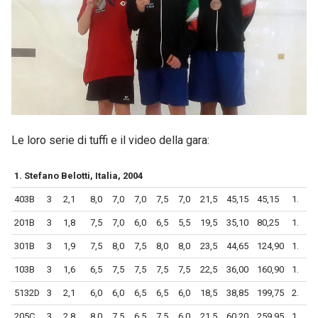
Le loro serie di tuffi e il video della gara:
1. Stefano Belotti, Italia, 2004
403B
3
2,1
8,0
7,0
7,0
7,5
7,0
21,5
45,15
45,15
1.
201B
3
1,8
7,5
7,0
6,0
6,5
5,5
19,5
35,10
80,25
1.
301B
3
1,9
7,5
8,0
7,5
8,0
8,0
23,5
44,65
124,90
1.
103B
3
1,6
6,5
7,5
7,5
7,5
7,5
22,5
36,00
160,90
1.
5132D
3
2,1
6,0
6,0
6,5
6,5
6,0
18,5
38,85
199,75
2.
205C
3
2,8
8,0
7,5
6,5
7,5
6,0
21,5
60,20
259,95
1.