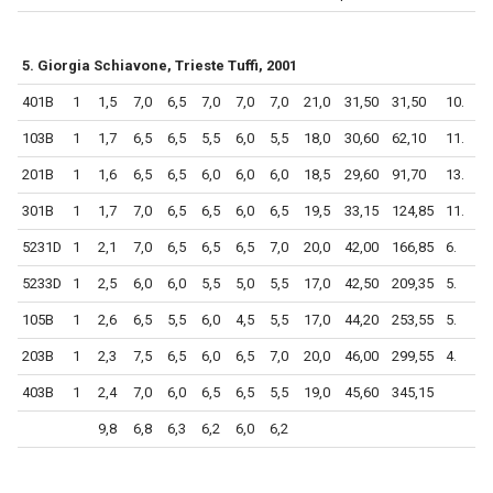
5. Giorgia Schiavone, Trieste Tuffi, 2001
401B
1
1,5
7,0
6,5
7,0
7,0
7,0
21,0
31,50
31,50
10.
103B
1
1,7
6,5
6,5
5,5
6,0
5,5
18,0
30,60
62,10
11.
201B
1
1,6
6,5
6,5
6,0
6,0
6,0
18,5
29,60
91,70
13.
301B
1
1,7
7,0
6,5
6,5
6,0
6,5
19,5
33,15
124,85
11.
5231D
1
2,1
7,0
6,5
6,5
6,5
7,0
20,0
42,00
166,85
6.
5233D
1
2,5
6,0
6,0
5,5
5,0
5,5
17,0
42,50
209,35
5.
105B
1
2,6
6,5
5,5
6,0
4,5
5,5
17,0
44,20
253,55
5.
203B
1
2,3
7,5
6,5
6,0
6,5
7,0
20,0
46,00
299,55
4.
403B
1
2,4
7,0
6,0
6,5
6,5
5,5
19,0
45,60
345,15
9,8
6,8
6,3
6,2
6,0
6,2