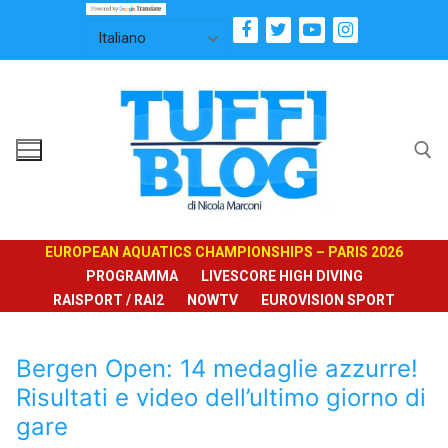
Vai
al
contenuto
Cerca:
EUROPEAN AQUATICS CHAMPIONSHIPS – PARIS 2026
PROGRAMMA
LIVESCORE HIGH DIVING
RAISPORT / RAI2
NOWTV
EUROVISION SPORT
Bergen Open: 14 medaglie azzurre!
Risultati e video dell’ultimo giorno di
gare