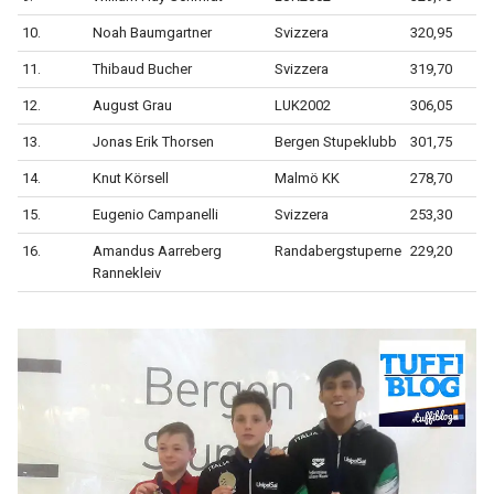
10.
Noah Baumgartner
Svizzera
320,95
11.
Thibaud Bucher
Svizzera
319,70
12.
August Grau
LUK2002
306,05
13.
Jonas Erik Thorsen
Bergen Stupeklubb
301,75
14.
Knut Körsell
Malmö KK
278,70
15.
Eugenio Campanelli
Svizzera
253,30
16.
Amandus Aarreberg
Randabergstuperne
229,20
Rannekleiv