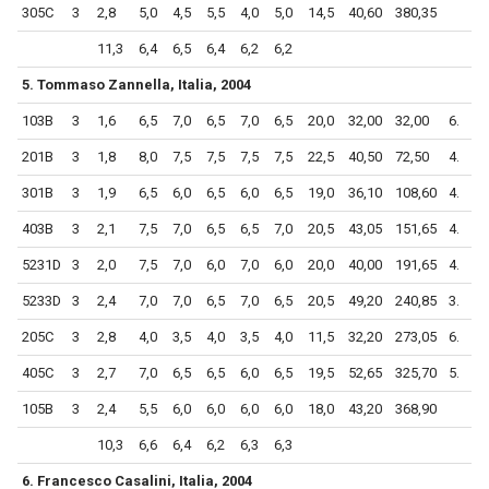
305C
3
2,8
5,0
4,5
5,5
4,0
5,0
14,5
40,60
380,35
11,3
6,4
6,5
6,4
6,2
6,2
5. Tommaso Zannella, Italia, 2004
103B
3
1,6
6,5
7,0
6,5
7,0
6,5
20,0
32,00
32,00
6.
201B
3
1,8
8,0
7,5
7,5
7,5
7,5
22,5
40,50
72,50
4.
301B
3
1,9
6,5
6,0
6,5
6,0
6,5
19,0
36,10
108,60
4.
403B
3
2,1
7,5
7,0
6,5
6,5
7,0
20,5
43,05
151,65
4.
5231D
3
2,0
7,5
7,0
6,0
7,0
6,0
20,0
40,00
191,65
4.
5233D
3
2,4
7,0
7,0
6,5
7,0
6,5
20,5
49,20
240,85
3.
205C
3
2,8
4,0
3,5
4,0
3,5
4,0
11,5
32,20
273,05
6.
405C
3
2,7
7,0
6,5
6,5
6,0
6,5
19,5
52,65
325,70
5.
105B
3
2,4
5,5
6,0
6,0
6,0
6,0
18,0
43,20
368,90
10,3
6,6
6,4
6,2
6,3
6,3
6. Francesco Casalini, Italia, 2004