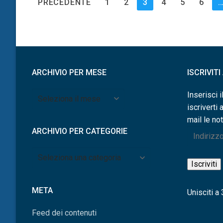
Paginazione
PRECEDENTE
1
2
3
4
5
6
degli
articoli
ARCHIVIO PER MESE
ISCRIVIT
Archivio
Inserisci i
per
iscriverti 
mese
mail le not
ARCHIVIO PER CATEGORIE
Indirizzo
e-
Archivio
mail
Iscriviti
per
categorie
META
Unisciti a 3
Feed dei contenuti