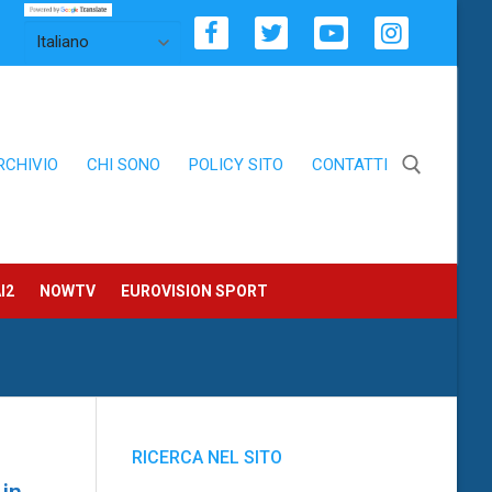
RCHIVIO
CHI SONO
POLICY SITO
CONTATTI
Cerca:
I2
NOWTV
EUROVISION SPORT
RICERCA NEL SITO