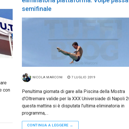
eliminatoria piattaforma: Volpe passa 
semifinale
NICOLA MARCONI
7 LUGLIO 2019
mare
e con
Penultima giornata di gare alla Piscina della Mostra
d’Oltremare valide per la XXX Universiade di Napoli 2
questa mattina si è disputata l’ultima eliminatoria in
programma,…
CONTINUA A LEGGERE →