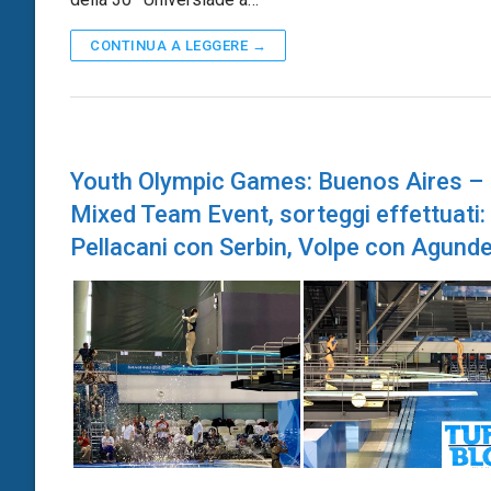
CONTINUA A LEGGERE →
Youth Olympic Games: Buenos Aires –
Mixed Team Event, sorteggi effettuati:
Pellacani con Serbin, Volpe con Agunde