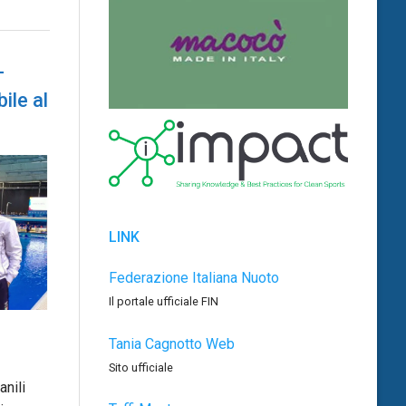
–
ile al
LINK
Federazione Italiana Nuoto
Il portale ufficiale FIN
Tania Cagnotto Web
Sito ufficiale
anili