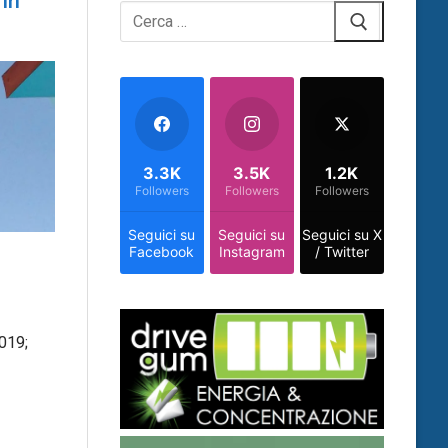
in
Cerca:
3.3K
3.5K
1.2K
Followers
Followers
Followers
Seguici su
Seguici su
Seguici su X
Facebook
Instagram
/ Twitter
019;