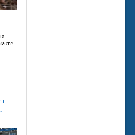
 ai
ara che
 i
…