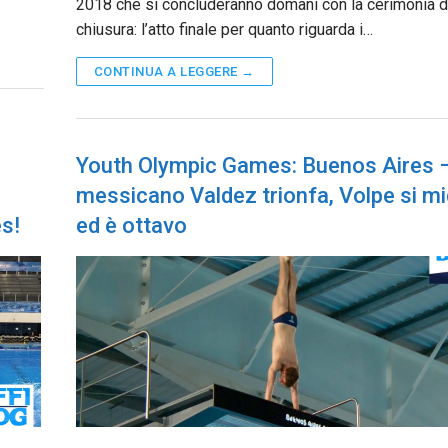
2018 che si concluderanno domani con la cerimonia d
chiusura: l’atto finale per quanto riguarda i…
CONTINUA A LEGGERE →
Youth Olympic Games: Buenos Aires – 
messicano Valdez trionfa, Volpe si mi
s!
ed è ottavo