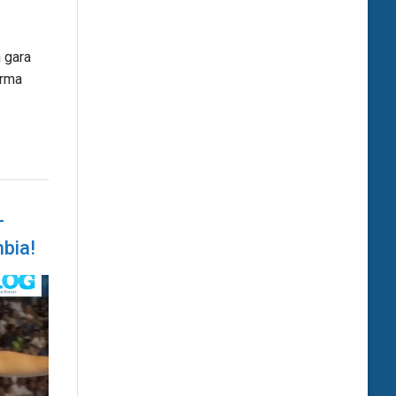
 gara
orma
–
mbia!