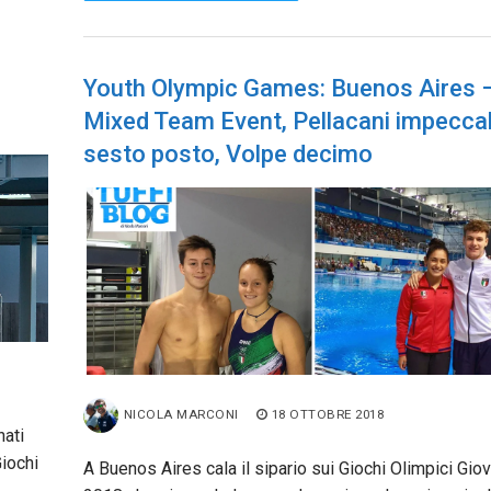
Youth Olympic Games: Buenos Aires 
Mixed Team Event, Pellacani impeccab
sesto posto, Volpe decimo
NICOLA MARCONI
18 OTTOBRE 2018
nati
Giochi
A Buenos Aires cala il sipario sui Giochi Olimpici Giov