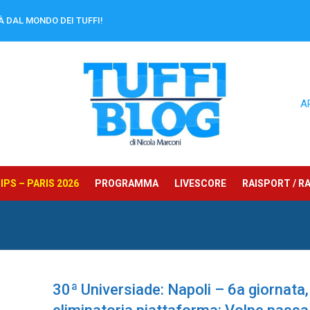
À DAL MONDO DEI TUFFI!
A
PS – PARIS 2026
PROGRAMMA
LIVESCORE
RAISPORT / RA
30ª Universiade: Napoli – 6a giornata,