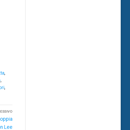
tta
,
e
,
ori
,
ESSIVO
coppia
on Lee