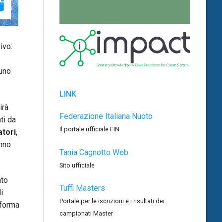
ivo:
uno
LINK
irà
Federazione Italiana Nuoto
ti da
Il portale ufficiale FIN
atori
,
anno
Tania Cagnotto Web
Sito ufficiale
ato
Tuffi Masters
i
Portale per le iscrizioni e i risultati dei
aforma
campionati Master