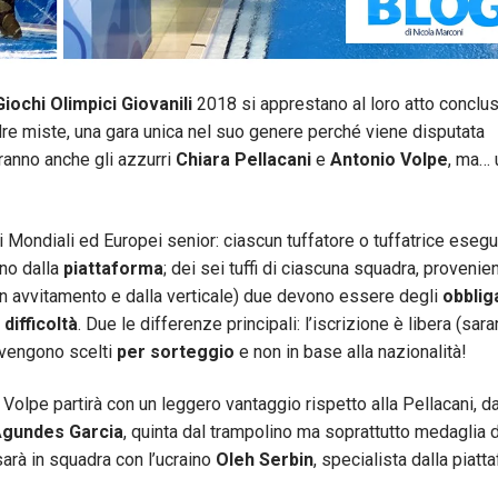
Giochi Olimpici Giovanili
2018 si apprestano al loro atto conclus
dre miste, una gara unica nel suo genere perché viene disputata
ranno anche gli azzurri
Chiara Pellacani
e
Antonio Volpe
, ma… 
i Mondiali ed Europei senior: ciascun tuffatore o tuffatrice esegu
no dalla
piattaforma
; dei sei tuffi di ciascuna squadra, provenien
 con avvitamento e dalla verticale) due devono essere degli
obblig
 difficoltà
. Due le differenze principali: l’iscrizione è libera (sar
 vengono scelti
per sorteggio
e non in base alla nazionalità!
: Volpe partirà con un leggero vantaggio rispetto alla Pellacani, d
Agundes Garcia
, quinta dal trampolino ma soprattutto medaglia d
sarà in squadra con l’ucraino
Oleh Serbin
, specialista dalla piatt