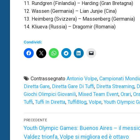
11. Rundgren (Finlandia) – Harding (Gran Bretagna)
12. Wassen (Germania) – Lian Junjie (Cina)
13. Heimberg (Svizzera) – Massenberg (Germania)
14. Kliueva (Russia) – Dragomir (Romania)
Condividi:
Contrassegnato
Antonio Volpe
,
Campionati Mondial
Diretta Gare
,
Diretta Gare Di Tuffi
,
Diretta Streaming
,
D
Giochi Olimpici Giovanili
,
Mixed Team Event
,
Orari
,
Ora
Tuffi
,
Tuffi In Diretta
,
TuffiBlog
,
Volpe
,
Youth Olympic 
Navigazione
PRECEDENTE
articoli
Articolo
Youth Olympic Games: Buenos Aires – il messi
precedente:
Valdez trionfa, Volpe si migliora ed è ottavo