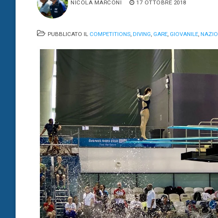
NICOLA MARCONI
17 OTTOBRE 2018
PUBBLICATO IL
COMPETITIONS
,
DIVING
,
GARE
,
GIOVANILE
,
NAZIO