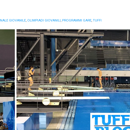
NALE GIOVANILE
,
OLIMPIADI GIOVANILI
,
PROGRAMMI GARE
,
TUFFI