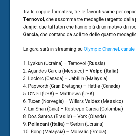
Tra le coppie formatesi, tre le favoritissime per capa
Ternovoi
, che assomma tre medaglie (argento dalla pi
Junjie
, due tuffatori che hanno più di un motivo di risc
Garcia
, che contano da soli tre delle quattro medaglie
La gara sarà in streaming su
Olympic Channel, canale
1. Lyskun (Ucraina) – Ternovoi (Russia)
2. Agundes Garcia (Messico) –
Volpe (Italia)
3. Leclerc (Canada) – Jabillin (Malaysia)
4. Papworth (Gran Bretagna) – Hattie (Canada)
5. O’Neil (USA) – Matthews (USA)
6. Tuxen (Norvegia) – Willars Valdez (Messico)
7. Lin Shan (Cina) – Restrepo Garcia (Colombia)
8. Dos Santos (Brasile) – Vork (Olanda)
9.
Pellacani (Italia)
– Serbin (Ucraina)
10. Bong (Malaysia) – Molvalis (Grecia)