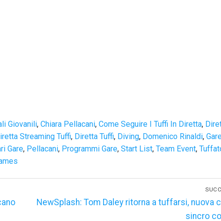
i Giovanili
,
Chiara Pellacani
,
Come Seguire I Tuffi In Diretta
,
Dire
iretta Streaming Tuffi
,
Diretta Tuffi
,
Diving
,
Domenico Rinaldi
,
Gar
ri Gare
,
Pellacani
,
Programmi Gare
,
Start List
,
Team Event
,
Tuffat
Games
SUCC
Articolo
cano
NewSplash: Tom Daley ritorna a tuffarsi, nuova 
successivo:
sincro c