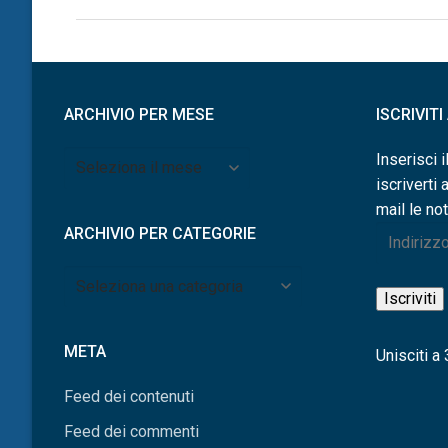
ARCHIVIO PER MESE
ISCRIVIT
Archivio
Inserisci i
per
iscriverti 
mese
mail le not
ARCHIVIO PER CATEGORIE
Indirizzo
e-
Archivio
mail
Iscriviti
per
categorie
META
Unisciti a 3
Feed dei contenuti
Feed dei commenti