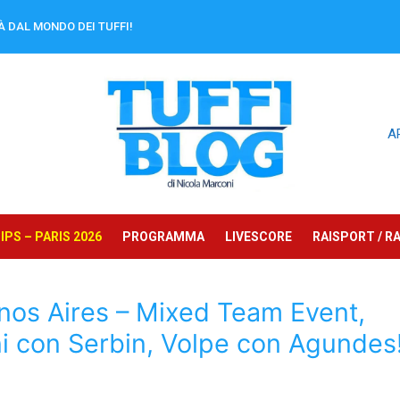
À DAL MONDO DEI TUFFI!
A
PS – PARIS 2026
PROGRAMMA
LIVESCORE
RAISPORT / RA
os Aires – Mixed Team Event,
ani con Serbin, Volpe con Agundes