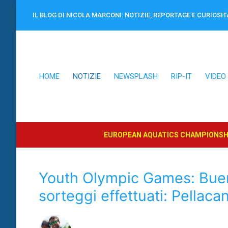
Vai
IL BLOG DI NICOLA MARCONI: NOTIZIE, REPORTAGE E CURIOSIT
al
contenuto
HOME
NOTIZIE
NEWSPLASH
RIP-IT
VIDEO
EUROPEAN AQUATICS CHAMPIONSHI
Youth Olympic Games: Buen
sorteggi effettuati: Pellac