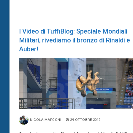
I Video di TuffiBlog: Speciale Mondiali
Militari, rivediamo il bronzo di Rinaldi e
Auber!
NICOLA MARCONI
29 OTTOBRE 2019