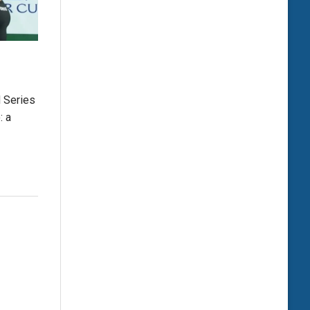
d Series
: a