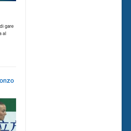
di gare
 al
ronzo