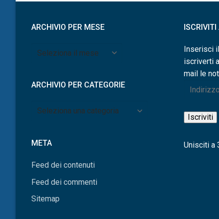
ARCHIVIO PER MESE
ISCRIVIT
Archivio
Inserisci i
per
iscriverti 
mese
mail le not
ARCHIVIO PER CATEGORIE
Indirizzo
e-
Archivio
mail
Iscriviti
per
categorie
META
Unisciti a 3
Feed dei contenuti
Feed dei commenti
Sitemap