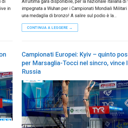
 di
All’ultima gara disponibile, per la nazionale italiana di t
ive in
impegnata a Wuhan per i Campionati Mondiali Militari 
una medaglia di bronzo! A salire sul podio è la…
CONTINUA A LEGGERE →
non
Campionati Europei: Kyiv – quinto pos
per Marsaglia-Tocci nel sincro, vince 
Russia