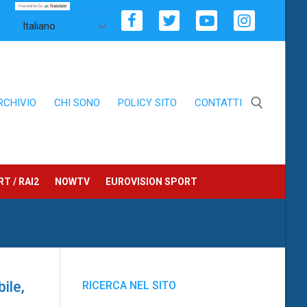
RCHIVIO
CHI SONO
POLICY SITO
CONTATTI
Cerca:
T / RAI2
NOWTV
EUROVISION SPORT
ile,
RICERCA NEL SITO