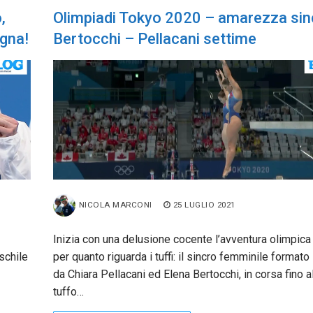
,
Olimpiadi Tokyo 2020 – amarezza sin
agna!
Bertocchi – Pellacani settime
NICOLA MARCONI
25 LUGLIO 2021
Inizia con una delusione cocente l’avventura olimpica
schile
per quanto riguarda i tuffi: il sincro femminile formato
da Chiara Pellacani ed Elena Bertocchi, in corsa fino al
tuffo…