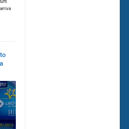
uffi
arriva
to
la