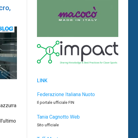
cro,
LINK
Federazione Italiana Nuoto
Il portale ufficiale FIN
 azzurra
Tania Cagnotto Web
l’ultimo
Sito ufficiale