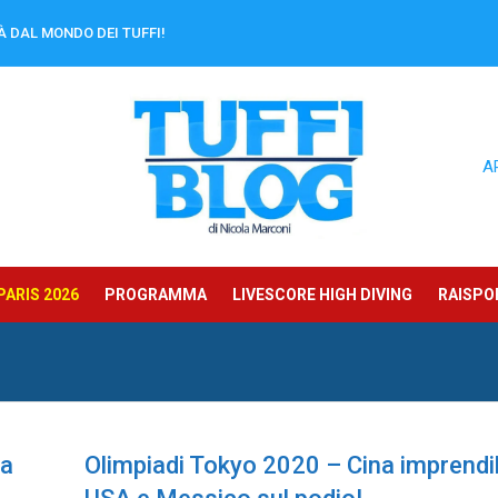
À DAL MONDO DEI TUFFI!
A
ARIS 2026
PROGRAMMA
LIVESCORE HIGH DIVING
RAISPOR
ia
Olimpiadi Tokyo 2020 – Cina imprendib