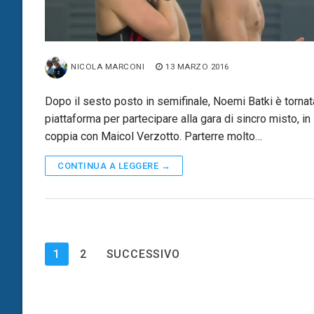
NICOLA MARCONI
13 MARZO 2016
Dopo il sesto posto in semifinale, Noemi Batki è tornat
piattaforma per partecipare alla gara di sincro misto, in
coppia con Maicol Verzotto. Parterre molto…
CONTINUA A LEGGERE →
Paginazione
1
2
SUCCESSIVO
degli
articoli