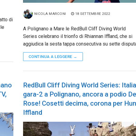
NICOLA MARCONI
18 SETTEMBRE 2022
atto di
lle
A Polignano a Mare le RedBull Cliff Diving World
Series celebrano il trionfo di Rhiannan Iffland, che si
aggiudica la sesta tappa consecutiva su sette disput
CONTINUA A LEGGERE →
gnano
RedBull Cliff Diving World Series: Itali
TV,
gara-2 a Polignano, ancora a podio D
Rose! Cosetti decima, corona per Hun
Iffland