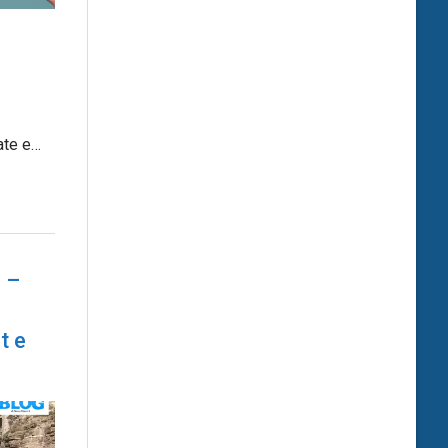
ate e…
a –
e
t e