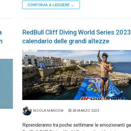
CONTINUA A LEGGERE →
a
RedBull Cliff Diving World Series 2023:
n
calendario delle grandi altezze
NICOLA MARCONI
28 MARZO 2023
Riprenderanno tra poche settimane le emozionanti ga