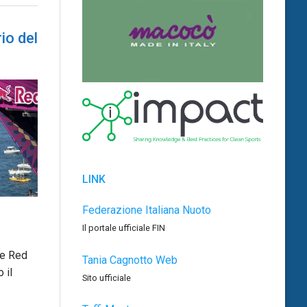
io del
LINK
Federazione Italiana Nuoto
Il portale ufficiale FIN
le Red
Tania Cagnotto Web
 il
Sito ufficiale