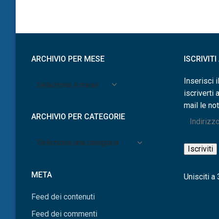
degli
articoli
ARCHIVIO PER MESE
ISCRIVIT
Archivio
Inserisci i
per
iscriverti 
mese
mail le not
ARCHIVIO PER CATEGORIE
Indirizzo
e-
Archivio
mail
Iscriviti
per
categorie
META
Unisciti a 3
Feed dei contenuti
Feed dei commenti