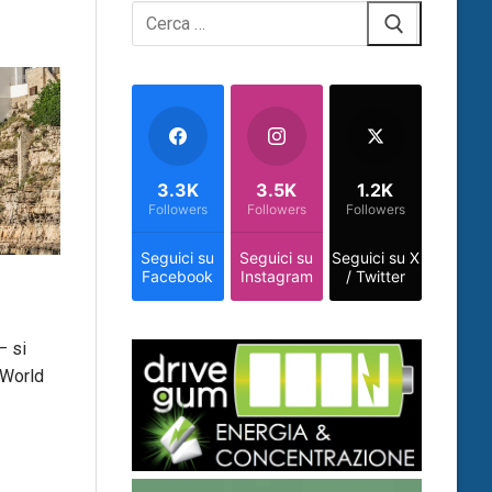
Cerca:
3.3K
3.5K
1.2K
Followers
Followers
Followers
Seguici su
Seguici su
Seguici su X
Facebook
Instagram
/ Twitter
– si
 World