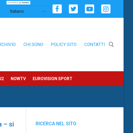
RCHIVIO
CHI SONO
POLICY SITO
CONTATTI
Cerca:
I2
NOWTV
EUROVISION SPORT
a – si
RICERCA NEL SITO