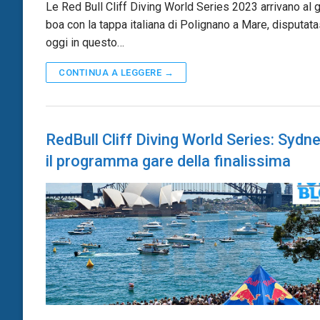
Le Red Bull Cliff Diving World Series 2023 arrivano al g
boa con la tappa italiana di Polignano a Mare, disputata
oggi in questo…
CONTINUA A LEGGERE →
RedBull Cliff Diving World Series: Sydn
il programma gare della finalissima