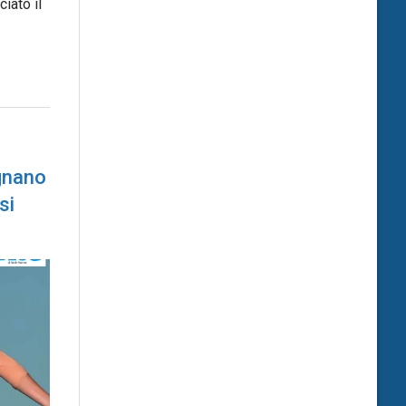
iato il
ignano
si