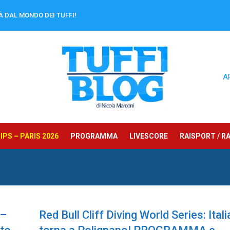
À DAL MONDO DEI TUFFI!
A
PS – PARIS 2026
PROGRAMMA
LIVESCORE
RAISPORT / RA
 –
Red Bull Cliff Diving World Series: Itali