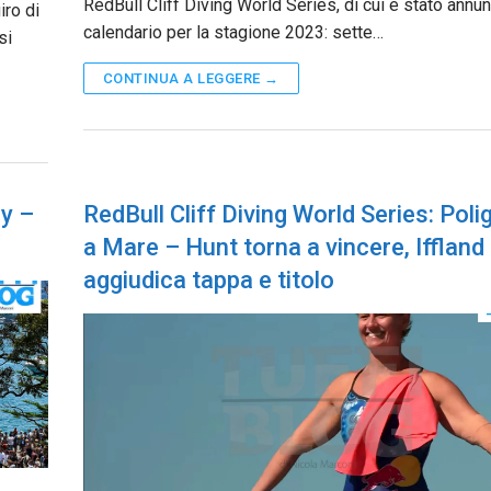
RedBull Cliff Diving World Series, di cui è stato annunc
iro di
calendario per la stagione 2023: sette…
si
CONTINUA A LEGGERE →
ey –
RedBull Cliff Diving World Series: Pol
a Mare – Hunt torna a vincere, Iffland 
aggiudica tappa e titolo