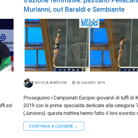
trazione femminile: passano Pellacani
Murianni, out Baraldi e Sembiante
NICOLA MARCONI
26 GIUGNO 2019
Proseguono i Campionati Europei giovanili di tuffi di 
ffi ed
2019 con le prime specialità dedicate alla categoria “
(Juniores): questa mattina hanno fatto il loro esordio 
CONTINUA A LEGGERE →