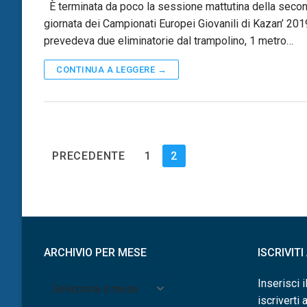
È terminata da poco la sessione mattutina della seco
giornata dei Campionati Europei Giovanili di Kazan’ 201
prevedeva due eliminatorie dal trampolino, 1 metro…
CONTINUA A LEGGERE →
Paginazione
PRECEDENTE
1
2
degli
articoli
ARCHIVIO PER MESE
ISCRIVIT
Archivio
Inserisci i
per
iscriverti 