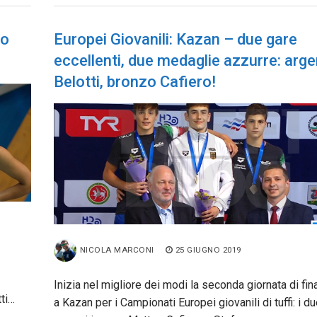
to
Europei Giovanili: Kazan – due gare
eccellenti, due medaglie azzurre: arg
Belotti, bronzo Cafiero!
NICOLA MARCONI
25 GIUGNO 2019
Inizia nel migliore dei modi la seconda giornata di fina
ti…
a Kazan per i Campionati Europei giovanili di tuffi: i du