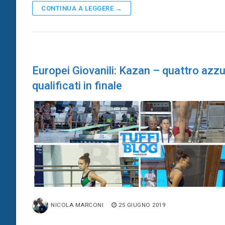
CONTINUA A LEGGERE →
Europei Giovanili: Kazan – quattro azzu
qualificati in finale
NICOLA MARCONI
25 GIUGNO 2019