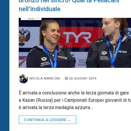
bronzo nel sincro! Quarta Pellacani
nell’individuale
NICOLA MARCONI
26 GIUGNO 2019
È arrivata a conclusione anche la terza giornata di gare
a Kazan (Russia) per i Campionati Europei giovanili di tu
è arrivata la terza medaglia azzurra…
CONTINUA A LEGGERE →