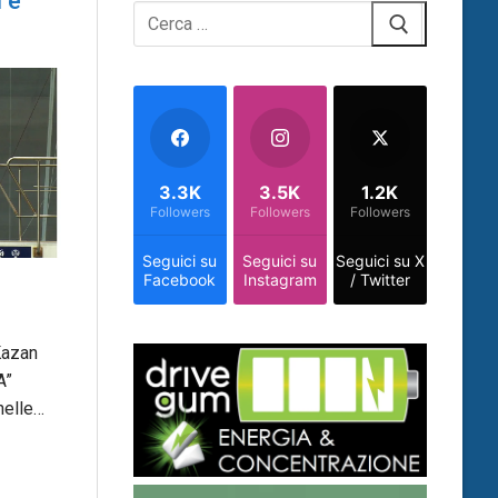
 e
Cerca:
3.3K
3.5K
1.2K
Followers
Followers
Followers
Seguici su
Seguici su
Seguici su X
Facebook
Instagram
/ Twitter
Kazan
A”
nelle…