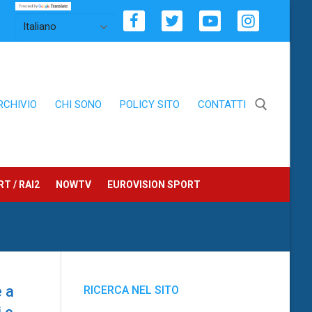
RCHIVIO
CHI SONO
POLICY SITO
CONTATTI
Cerca:
T / RAI2
NOWTV
EUROVISION SPORT
e a
RICERCA NEL SITO