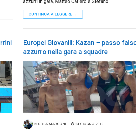
azzurri in gara, Matteo Cafiero e Stefano…
CONTINUA A LEGGERE →
rrini
Europei Giovanili: Kazan – passo fals
azzurro nella gara a squadre
NICOLA MARCONI
24 GIUGNO 2019