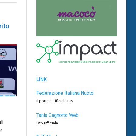
ento
LINK
Federazione Italiana Nuoto
Il portale ufficiale FIN
Tania Cagnotto Web
li
Sito ufficiale
e