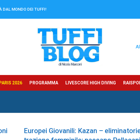
À DAL MONDO DEI TUFFI!
A
ARIS 2026
PROGRAMMA
LIVESCORE HIGH DIVING
RAISPOR
oni
Europei Giovanili: Kazan – eliminatori