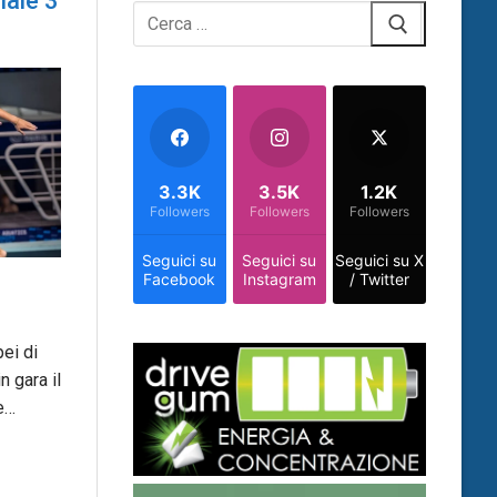
nale 3
Cerca:
3.3K
3.5K
1.2K
Followers
Followers
Followers
Seguici su
Seguici su
Seguici su X
Facebook
Instagram
/ Twitter
ei di
n gara il
e…