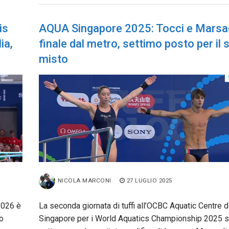
is
AQUA Singapore 2025: Tocci e Marsag
ia,
finale dal metro, settimo posto per il 
misto
NICOLA MARCONI
27 LUGLIO 2025
2026 è
La seconda giornata di tuffi all’OCBC Aquatic Centre d
ro
Singapore per i World Aquatics Championship 2025 si