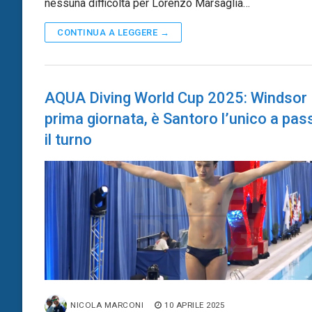
nessuna difficoltà per Lorenzo Marsaglia…
CONTINUA A LEGGERE →
AQUA Diving World Cup 2025: Windsor
prima giornata, è Santoro l’unico a pas
il turno
NICOLA MARCONI
10 APRILE 2025