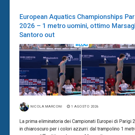
European Aquatics Championships Par
2026 – 1 metro uomini, ottimo Marsagl
Santoro out
NICOLA MARCONI
1 AGOSTO 2026
La prima eliminatoria dei Campionati Europei di Parigi 
in chiaroscuro per i colori azzurri: dal trampolino 1 met