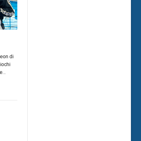
geon di
iochi
te…