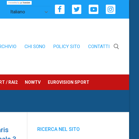
RCHIVIO
CHI SONO
POLICY SITO
CONTATTI
Cerca:
T / RAI2
NOWTV
EUROVISION SPORT
ris
RICERCA NEL SITO