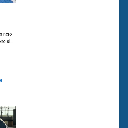
 sincro
ono al…
a