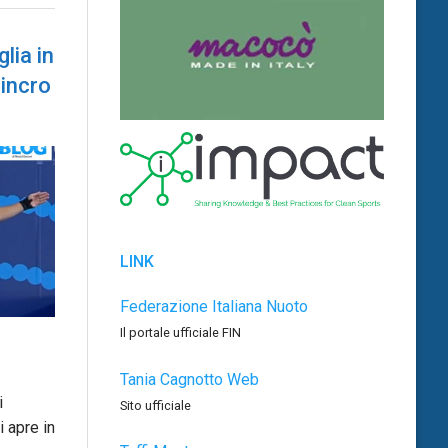
lia in
sincro
LINK
Federazione Italiana Nuoto
Il portale ufficiale FIN
Tania Cagnotto Web
i
Sito ufficiale
 apre in