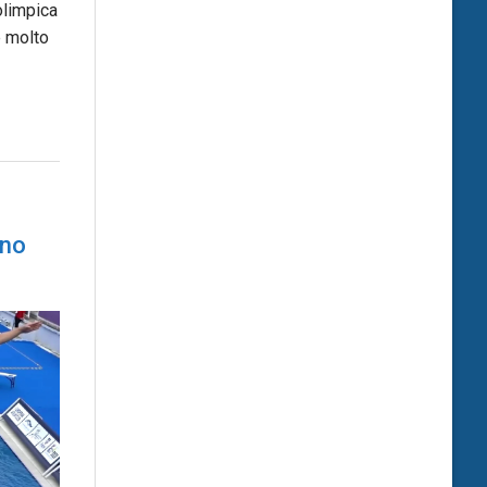
 olimpica
e molto
ono