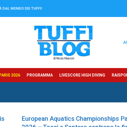
À DAL MONDO DEI TUFFI!
A
ARIS 2026
PROGRAMMA
LIVESCORE HIGH DIVING
RAISPOR
is
European Aquatics Championships Pa