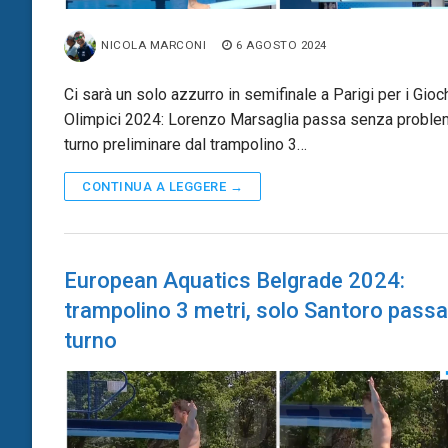
NICOLA MARCONI
6 AGOSTO 2024
Ci sarà un solo azzurro in semifinale a Parigi per i Gioc
Olimpici 2024: Lorenzo Marsaglia passa senza problem
turno preliminare dal trampolino 3…
CONTINUA A LEGGERE →
European Aquatics Belgrade 2024:
trampolino 3 metri, solo Santoro passa 
turno