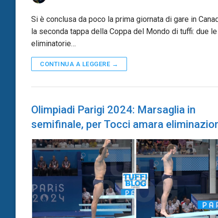
Si è conclusa da poco la prima giornata di gare in Cana
la seconda tappa della Coppa del Mondo di tuffi: due le
eliminatorie…
CONTINUA A LEGGERE →
Olimpiadi Parigi 2024: Marsaglia in
semifinale, per Tocci amara eliminazio