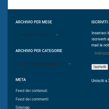
articoli
ARCHIVIO PER MESE
ISCRIVIT
Archivio
Inserisci i
per
iscriverti 
mese
mail le not
ARCHIVIO PER CATEGORIE
Indirizzo
e-
Archivio
mail
Iscriviti
per
categorie
META
Unisciti a 3
Feed dei contenuti
Feed dei commenti
Sitemap