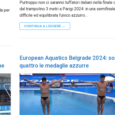
Purtroppo non ci saranno tuffatori italiani nella finale
dal trampolino 3 metri a Parigi 2024: in una semifinal
da per
difficile ed equilibrata l’unico azzurro…
CONTINUA A LEGGERE →
European Aquatics Belgrade 2024: s
ne
quattro le medaglie azzurre