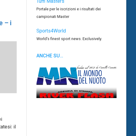
Tuffi Masters
Portale per le iscrizioni e i risultati dei
campionati Master
 – i
Sports4World
World’s finest sport news. Exclusively.
ANCHE SU…
i
tesi: il