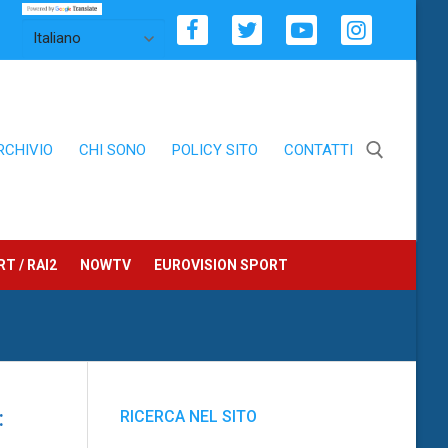
RCHIVIO
CHI SONO
POLICY SITO
CONTATTI
Cerca:
T / RAI2
NOWTV
EUROVISION SPORT
:
RICERCA NEL SITO