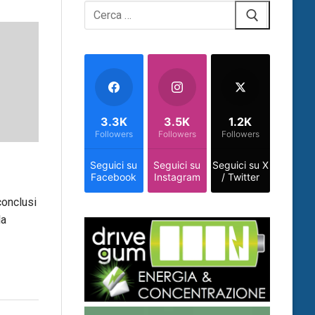
Cerca:
3.3K
3.5K
1.2K
Followers
Followers
Followers
Seguici su
Seguici su
Seguici su X
Facebook
Instagram
/ Twitter
conclusi
la