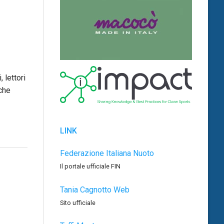
 lettori
che
LINK
Federazione Italiana Nuoto
Il portale ufficiale FIN
Tania Cagnotto Web
Sito ufficiale