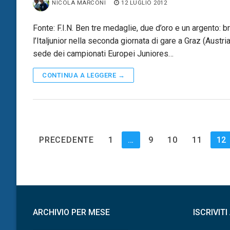
NICOLA MARCONI
12 LUGLIO 2012
Fonte: F.I.N. Ben tre medaglie, due d’oro e un argento: br
l’Italjunior nella seconda giornata di gare a Graz (Austria
sede dei campionati Europei Juniores…
CONTINUA A LEGGERE →
Paginazione
PRECEDENTE
1
…
9
10
11
12
degli
articoli
ARCHIVIO PER MESE
ISCRIVIT