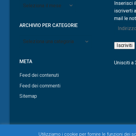
Archivio
Inserisci i
per
iscriverti 
mese
mail le not
ARCHIVIO PER CATEGORIE
Indirizzo
e-
Archivio
mail
Iscriviti
per
categorie
META
Unisciti a 3
Feed dei contenuti
Feed dei commenti
Sitemap
Utilizziamo i cookie per fornire le funzioni dei 