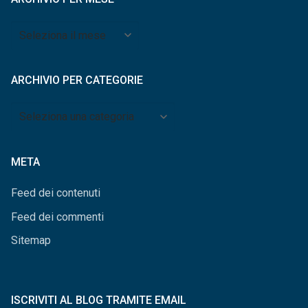
Archivio
per
mese
ARCHIVIO PER CATEGORIE
Archivio
per
categorie
META
Feed dei contenuti
Feed dei commenti
Sitemap
ISCRIVITI AL BLOG TRAMITE EMAIL