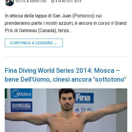
NICOLA MARCONI
4 MAGGIO 2014
In attesa della tappa di San Juan (Portorico) cui
prenderanno parte i nostri azzurri, è ancora in corso il Grand
Prix di Gatineau (Canada), terza…
CONTINUA A LEGGERE →
Fina Diving World Series 2014: Mosca –
bene Dell'Uomo, cinesi ancora "sottotono"