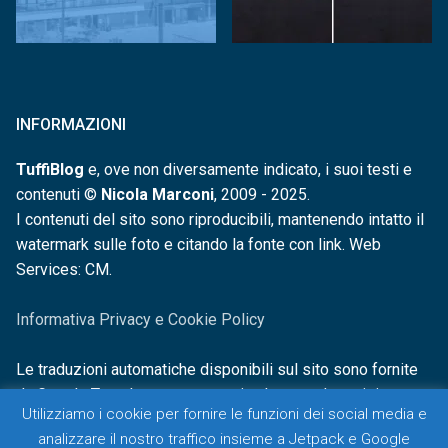
INFORMAZIONI
TuffiBlog
e, ove non diversamente indicato, i suoi testi e
contenuti ©
Nicola Marconi
, 2009 - 2025.
I contenuti del sito sono riproducibili, mantenendo intatto il
watermark sulle foto e citando la fonte con link. Web
Services: CM.
Informativa Privacy e Cookie Policy
Le traduzioni automatiche disponibili sul sito sono fornite
da Google Translate e non sono in alcun modo revisionate o
Utilizziamo i cookie per fornire le funzioni dei social media e
controllate.
analizzare il nostro traffico insieme a Jetpack e Google