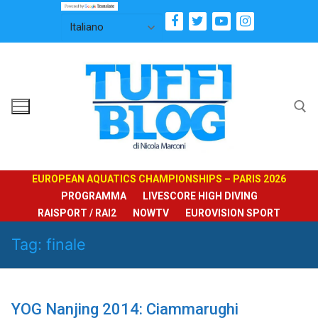
Vai
al
contenuto
Cerca:
EUROPEAN AQUATICS CHAMPIONSHIPS – PARIS 2026
PROGRAMMA
LIVESCORE HIGH DIVING
RAISPORT / RAI2
NOWTV
EUROVISION SPORT
Tag:
finale
YOG Nanjing 2014: Ciammarughi