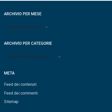
ARCHIVIO PER MESE
Archivio
per
mese
ARCHIVIO PER CATEGORIE
Archivio
per
categorie
META
Feed dei contenuti
Feed dei commenti
Sitemap