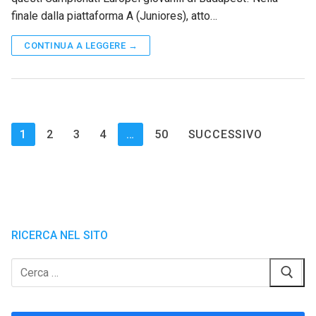
finale dalla piattaforma A (Juniores), atto…
CONTINUA A LEGGERE →
Paginazione
1
2
3
4
…
50
SUCCESSIVO
degli
articoli
RICERCA NEL SITO
Cerca: