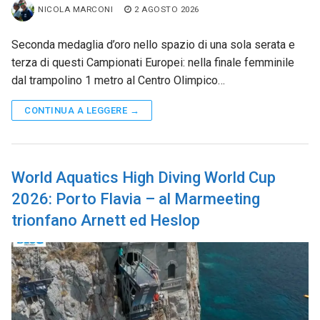
NICOLA MARCONI
2 AGOSTO 2026
Seconda medaglia d’oro nello spazio di una sola serata e
terza di questi Campionati Europei: nella finale femminile
dal trampolino 1 metro al Centro Olimpico…
CONTINUA A LEGGERE →
World Aquatics High Diving World Cup
2026: Porto Flavia – al Marmeeting
trionfano Arnett ed Heslop