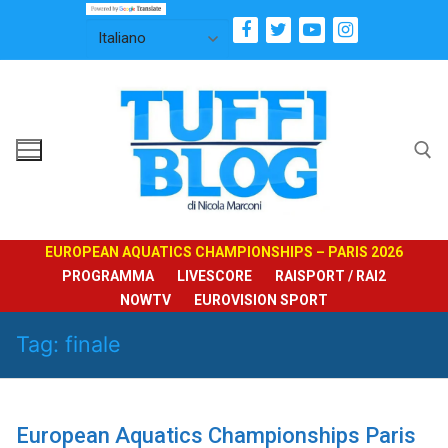
Vai
al
contenuto
Cerca:
EUROPEAN AQUATICS CHAMPIONSHIPS – PARIS 2026
PROGRAMMA
LIVESCORE
RAISPORT / RAI2
NOWTV
EUROVISION SPORT
Tag:
finale
European Aquatics Championships Paris