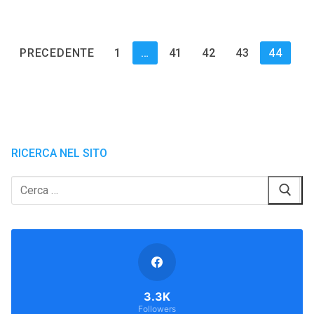
Paginazione
PRECEDENTE
1
…
41
42
43
44
degli
articoli
RICERCA NEL SITO
Cerca:
3.3K
Followers