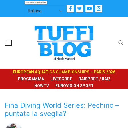
Vai
al
contenuto
Cerca:
EUROPEAN AQUATICS CHAMPIONSHIPS – PARIS 2026
PROGRAMMA
LIVESCORE
RAISPORT / RAI2
NOWTV
EUROVISION SPORT
Fina Diving World Series: Pechino –
puntata la sveglia?