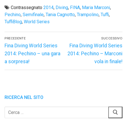
Contrassegnato
2014
,
Diving
,
FINA
,
Maria Marconi
,
Pechino
,
Semifinale
,
Tania Cagnotto
,
Trampolino
,
Tuffi
,
TuffiBlog
,
World Series
Navigazione
PRECEDENTE
SUCCESSIVO
articoli
Articolo
Articolo
Fina Diving World Series
Fina Diving World Series
precedente:
successivo:
2014: Pechino – una gara
2014: Pechino – Marconi
a sorpresa!
vola in finale!
RICERCA NEL SITO
Cerca: