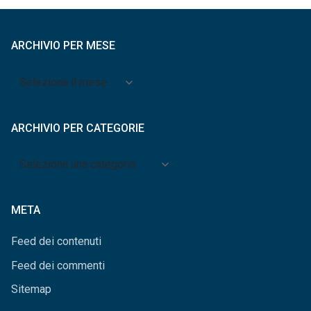
ARCHIVIO PER MESE
Archivio
per
mese
ARCHIVIO PER CATEGORIE
Archivio
per
categorie
META
Feed dei contenuti
Feed dei commenti
Sitemap