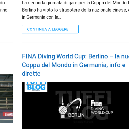
ndo
La seconda giornata di gare per la Coppa del Mondo 
inno
Berlino ha visto lo strapotere della nazionale cinese, 
in Germania con la…
CONTINUA A LEGGERE →
FINA Diving World Cup: Berlino – la n
Coppa del Mondo in Germania, info e
dirette