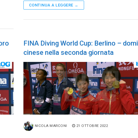
CONTINUA A LEGGERE →
 oro
FINA Diving World Cup: Berlino – domi
cinese nella seconda giornata
NICOLA MARCONI
21 OTTOBRE 2022