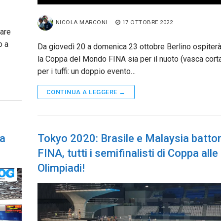
NICOLA MARCONI
17 OTTOBRE 2022
gare
o a
Da giovedì 20 a domenica 23 ottobre Berlino ospiter
la Coppa del Mondo FINA sia per il nuoto (vasca corta
per i tuffi: un doppio evento…
CONTINUA A LEGGERE →
 a
Tokyo 2020: Brasile e Malaysia batton
FINA, tutti i semifinalisti di Coppa alle
Olimpiadi!