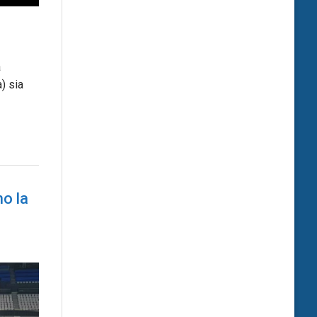
à
) sia
o la