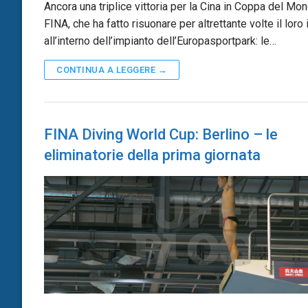
Ancora una triplice vittoria per la Cina in Coppa del Mo
FINA, che ha fatto risuonare per altrettante volte il loro 
all’interno dell’impianto dell’Europasportpark: le…
CONTINUA A LEGGERE →
FINA Diving World Cup: Berlino – le
eliminatorie della prima giornata