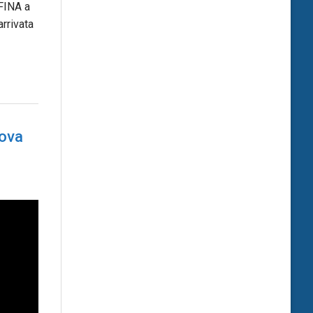
FINA a
arrivata
uova