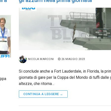
i a
gli azzurri nella prima giornata
NICOLA MARCONI
26 MAGGIO 2023
Si conclude anche a Fort Lauderdale, in Florida, la pri
giornata di gare per la Coppa del Mondo di tuffi dalle 
oppa
altezze, che ritorna…
o
CONTINUA A LEGGERE →