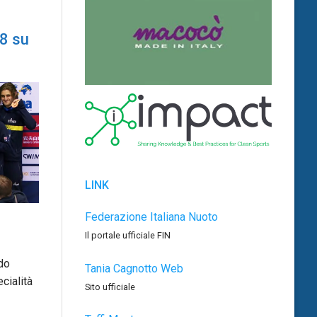
 8 su
LINK
Federazione Italiana Nuoto
Il portale ufficiale FIN
do
Tania Cagnotto Web
ecialità
Sito ufficiale