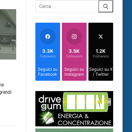
Cerca:
3.3K
3.5K
1.2K
Followers
Followers
Followers
Seguici su
Seguici su
Seguici su X
Facebook
Instagram
/ Twitter
ma
grandi