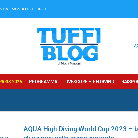
À DAL MONDO DEI TUFFI!
A
ARIS 2026
PROGRAMMA
LIVESCORE HIGH DIVING
RAISPOR
AQUA High Diving World Cup 2023 – 