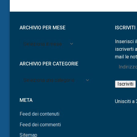
articoli
ARCHIVIO PER MESE
ISCRIVIT
Archivio
Inserisci i
per
iscriverti 
mese
mail le not
ARCHIVIO PER CATEGORIE
Indirizzo
e-
Archivio
mail
Iscriviti
per
categorie
META
Unisciti a 3
Feed dei contenuti
Feed dei commenti
Sitemap