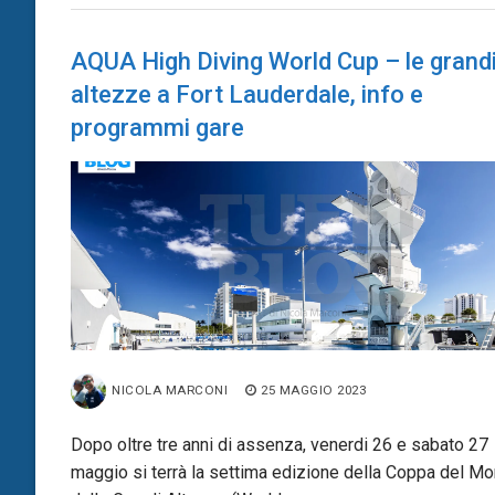
AQUA High Diving World Cup – le grand
altezze a Fort Lauderdale, info e
programmi gare
NICOLA MARCONI
25 MAGGIO 2023
Dopo oltre tre anni di assenza, venerdi 26 e sabato 27
maggio si terrà la settima edizione della Coppa del M