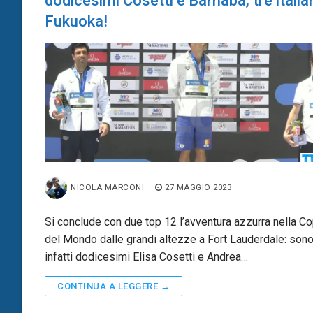
dodicesimi Cosetti e Barnaba, tre italian
Fukuoka!
NICOLA MARCONI
27 MAGGIO 2023
Si conclude con due top 12 l’avventura azzurra nella C
del Mondo dalle grandi altezze a Fort Lauderdale: son
infatti dodicesimi Elisa Cosetti e Andrea…
CONTINUA A LEGGERE →