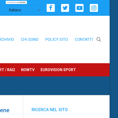
RCHIVIO
CHI SONO
POLICY SITO
CONTATTI
Cerca:
T / RAI2
NOWTV
EUROVISION SPORT
bene
RICERCA NEL SITO