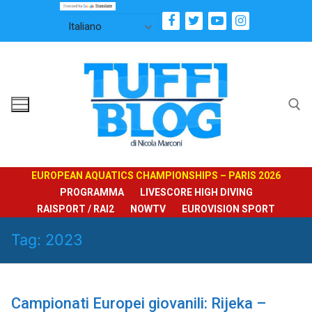
Vai
al
contenuto
Cerca:
EUROPEAN AQUATICS CHAMPIONSHIPS – PARIS 2026
PROGRAMMA
LIVESCORE HIGH DIVING
RAISPORT / RAI2
NOWTV
EUROVISION SPORT
Tag:
2023
Campionati Europei giovanili: Rijeka –