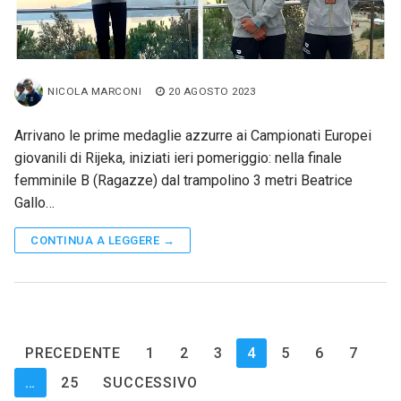
NICOLA MARCONI
20 AGOSTO 2023
Arrivano le prime medaglie azzurre ai Campionati Europei
giovanili di Rijeka, iniziati ieri pomeriggio: nella finale
femminile B (Ragazze) dal trampolino 3 metri Beatrice
Gallo…
CONTINUA A LEGGERE →
Paginazione
PRECEDENTE
1
2
3
4
5
6
7
degli
…
25
SUCCESSIVO