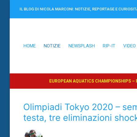
Vai
IL BLOG DI NICOLA MARCONI: NOTIZIE, REPORTAGE E CURIOSIT
al
contenuto
HOME
NOTIZIE
NEWSPLASH
RIP-IT
VIDEO
EUROPEAN AQUATICS CHAMPIONSHIPS – P
Olimpiadi Tokyo 2020 – semi
testa, tre eliminazioni shoc