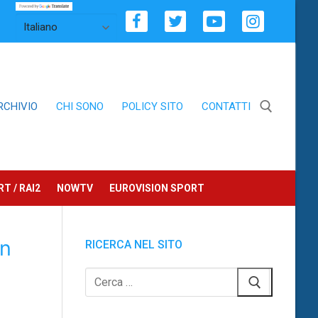
RCHIVIO
CHI SONO
POLICY SITO
CONTATTI
Cerca:
T / RAI2
NOWTV
EUROVISION SPORT
in
RICERCA NEL SITO
Cerca: