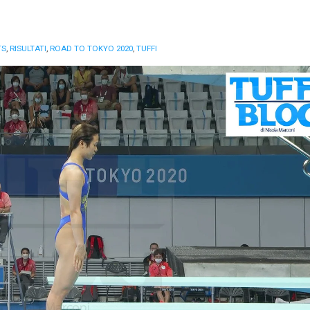
TS
,
RISULTATI
,
ROAD TO TOKYO 2020
,
TUFFI