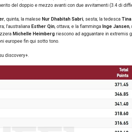
rito del doppio e mezzo avanti con due avvitamenti (3.4 di diffic
er
, quinta; la malese
Nur Dhabitah Sabri
, sesta; la tedesca
Tina
a; l’australiana
Esther Qin
, ottava; e la fiamminga
Inge Jansen
,
izzera
Michelle Heimberg
riescono ad agguantare in extremis g
oni europee fin qui sotto tono.
 su discovery+.