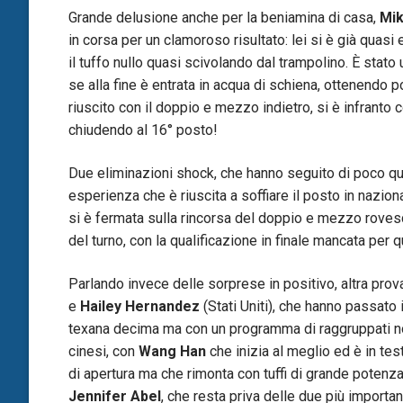
Grande delusione anche per la beniamina di casa,
Mik
in corsa per un clamoroso risultato: lei si è già quasi
il tuffo nullo quasi scivolando dal trampolino. È stato 
se alla fine è entrata in acqua di schiena, ottenendo p
riuscito con il doppio e mezzo indietro, si è infrant
chiudendo al 16° posto!
Due eliminazioni shock, che hanno seguito di poco que
esperienza che è riuscita a soffiare il posto in nazi
si è fermata sulla rincorsa del doppio e mezzo rovesc
del turno, con la qualificazione in finale mancata per q
Parlando invece delle sorprese in positivo, altra prov
e
Hailey Hernandez
(Stati Uniti), che hanno passato 
texana decima ma con un programma di raggruppati not
cinesi, con
Wang Han
che inizia al meglio ed è in test
di apertura ma che rimonta con tuffi di grande potenza 
Jennifer Abel
, che resta priva delle due più importan