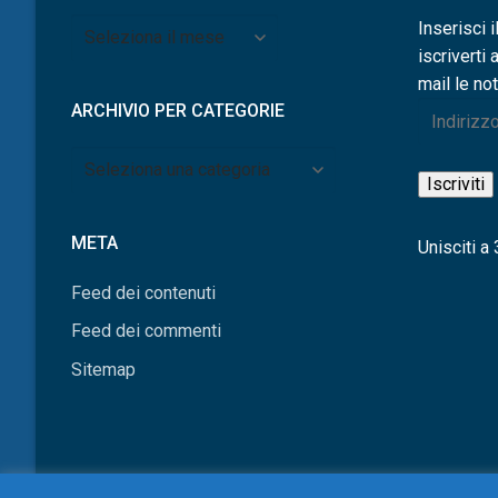
Archivio
Inserisci i
per
iscriverti 
mese
mail le not
ARCHIVIO PER CATEGORIE
Indirizzo
e-
Archivio
mail
Iscriviti
per
categorie
META
Unisciti a 3
Feed dei contenuti
Feed dei commenti
Sitemap