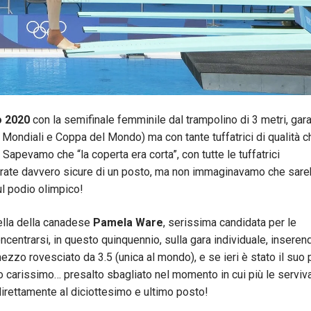
yo 2020
con la semifinale femminile dal trampolino di 3 metri, gar
 Mondiali e Coppa del Mondo) ma con tante tuffatrici di qualità c
Sapevamo che “la coperta era corta”, con tutte le tuffatrici
derate davvero sicure di un posto, ma non immaginavamo che sar
sul podio olimpico!
ella della canadese
Pamela Ware
, serissima candidata per le
ncentrarsi, in questo quinquennio, sulla gara individuale, inseren
ezzo rovesciato da 3.5 (unica al mondo), e se ieri è stato il suo 
to carissimo… presalto sbagliato nel momento in cui più le serviva
 direttamente al diciottesimo e ultimo posto!