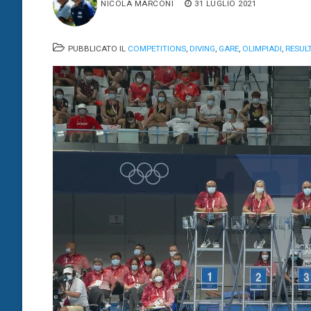
NICOLA MARCONI
31 LUGLIO 2021
PUBBLICATO IL
COMPETITIONS
,
DIVING
,
GARE
,
OLIMPIADI
,
RESUL