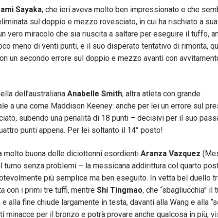
ami Sayaka
, che ieri aveva molto ben impressionato e che sem
 eliminata sul doppio e mezzo rovesciato, in cui ha rischiato a sua
un vero miracolo che sia riuscita a saltare per eseguire il tuffo, 
oco meno di venti punti, e il suo disperato tentativo di rimonta, q
o con un secondo errore sul doppio e mezzo avanti con avvitament
lla dell’australiana
Anabelle Smith
, altra atleta con grande
onale a una come Maddison Keeney: anche per lei un errore sul pre
iato, subendo una penalità di 18 punti – decisivi per il suo pas
uattro punti appena. Per lei soltanto il 14° posto!
a molto buona delle diciottenni esordienti
Aranza Vazquez
(Mes
il turno senza problemi – la messicana addirittura col quarto post
evolmente più semplice ma ben eseguito. In vetta bel duello tr
a con i primi tre tuffi, mentre
Shi Tingmao
, che “sbagliucchia” il 
e alla fine chiude largamente in testa, davanti alla Wang e alla “so
ti minacce per il bronzo e potrà provare anche qualcosa in più, vis