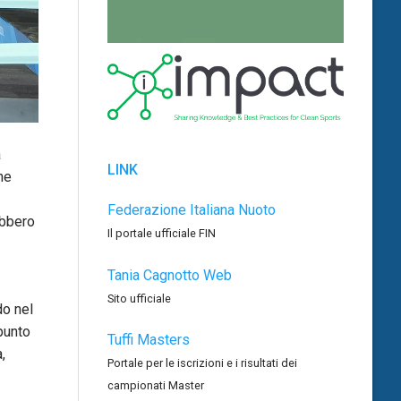
a
LINK
he
Federazione Italiana Nuoto
ebbero
Il portale ufficiale FIN
Tania Cagnotto Web
Sito ufficiale
do nel
punto
Tuffi Masters
,
Portale per le iscrizioni e i risultati dei
campionati Master