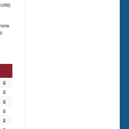
oltà).
 nona.
li