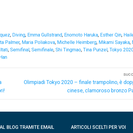
zquez
,
Diving
,
Emma Gullstrand
,
Enomoto Haruka
,
Esther Qin
,
Hail
ta Palmer
,
Maria Poliakova
,
Michelle Heimberg
,
Mikami Sayaka
,
ltati
,
Semifinal
,
Semifinale
,
Shi Tingmao
,
Tina Punzel
,
Tokyo 202
Han
SUCC
Articolo
a
Olimpiadi Tokyo 2020 – finale trampolino, è dop
successivo:
ri!
cinese, clamoroso bronzo P
I AL BLOG TRAMITE EMAIL
ARTICOLI SCELTI PER VOI