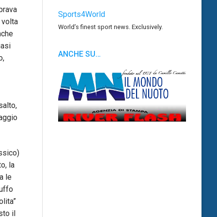
brava
Sports4World
 volta
World’s finest sport news. Exclusively.
anche
uasi
ANCHE SU…
o,
salto,
saggio
sico)
o, la
a le
tuffo
lita”
to il