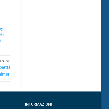
ey
Nur
0
,
ESSIVO
pietta
almer!
INFORMAZIONI