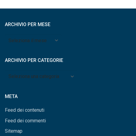
ARCHIVIO PER MESE
Archivio
per
mese
ARCHIVIO PER CATEGORIE
Archivio
per
categorie
META
Feed dei contenuti
Feed dei commenti
Sitemap