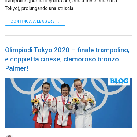
trampolino (per lei il quarto oro, due a Rio e due qui a
Tokyo), prolungando una striscia…
CONTINUA A LEGGERE →
Olimpiadi Tokyo 2020 – finale trampolino,
è doppietta cinese, clamoroso bronzo
Palmer!