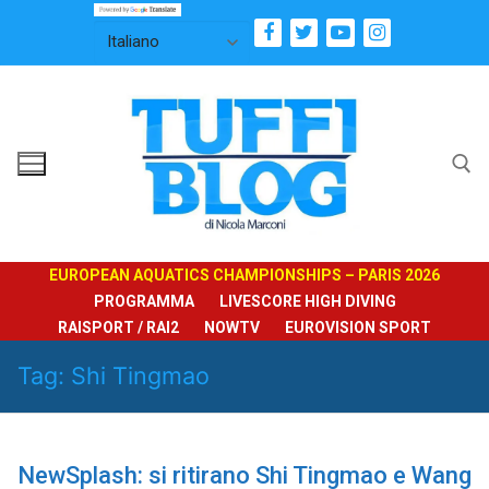
Vai
al
contenuto
Cerca:
EUROPEAN AQUATICS CHAMPIONSHIPS – PARIS 2026
PROGRAMMA
LIVESCORE HIGH DIVING
RAISPORT / RAI2
NOWTV
EUROVISION SPORT
Tag:
Shi Tingmao
NewSplash: si ritirano Shi Tingmao e Wang