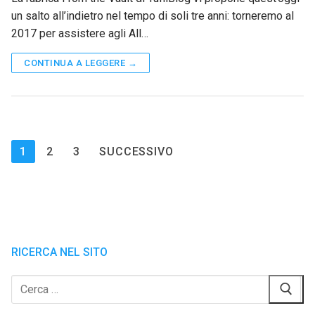
un salto all’indietro nel tempo di soli tre anni: torneremo al
2017 per assistere agli All…
CONTINUA A LEGGERE →
Paginazione
1
2
3
SUCCESSIVO
degli
articoli
RICERCA NEL SITO
Cerca: