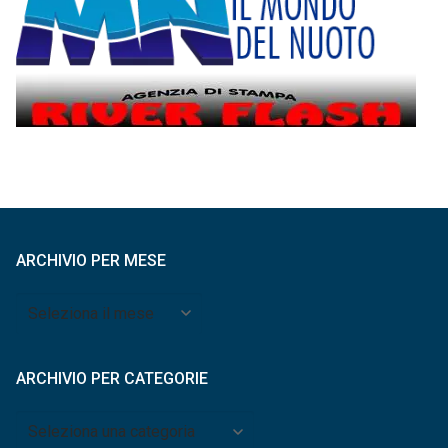
ARCHIVIO PER MESE
Archivio
per
mese
ARCHIVIO PER CATEGORIE
Archivio
per