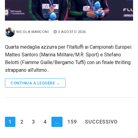
NICOLA MARCONI
3 AGOSTO 2026
Quarta medaglia azzurra per l’Italtuffi ai Campionati Europei:
Matteo Santoro (Marina Militare/M.R. Sport) e Stefano
Belotti (Fiamme Gialle/Bergamo Tuffi) con un finale thrilling
strappano all’ultimo…
CONTINUA A LEGGERE →
Paginazione
1
2
3
4
…
159
SUCCESSIVO
degli