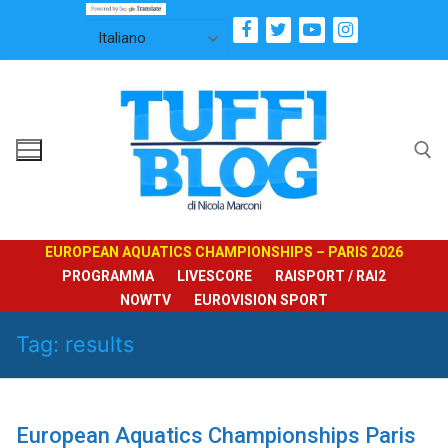
Vai
al
contenuto
Cerca:
EUROPEAN AQUATICS CHAMPIONSHIPS – PARIS 2026
PROGRAMMA
LIVESCORE
RAISPORT / RAI2
NOWTV
EUROVISION SPORT
Tag:
results
European Aquatics Championships Paris