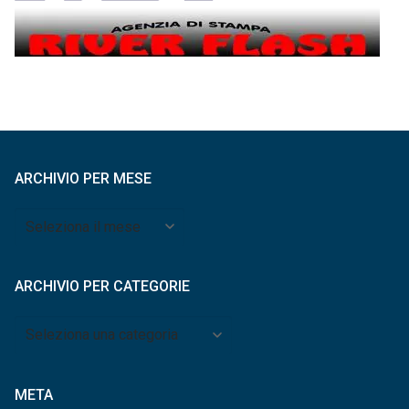
ARCHIVIO PER MESE
Archivio
per
mese
ARCHIVIO PER CATEGORIE
Archivio
per
categorie
META