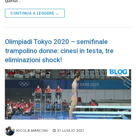
quindi…
CONTINUA A LEGGERE →
Olimpiadi Tokyo 2020 – semifinale
trampolino donne: cinesi in testa, tre
eliminazioni shock!
NICOLA MARCONI
31 LUGLIO 2021