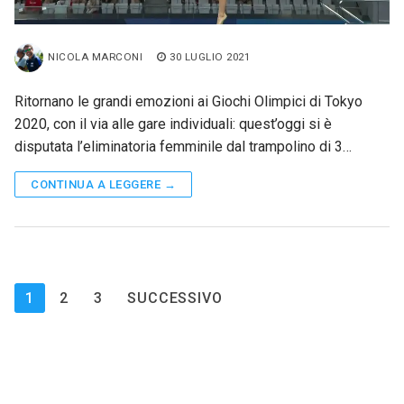
NICOLA MARCONI
30 LUGLIO 2021
Ritornano le grandi emozioni ai Giochi Olimpici di Tokyo
2020, con il via alle gare individuali: quest’oggi si è
disputata l’eliminatoria femminile dal trampolino di 3…
CONTINUA A LEGGERE →
Paginazione
1
2
3
SUCCESSIVO
degli
articoli