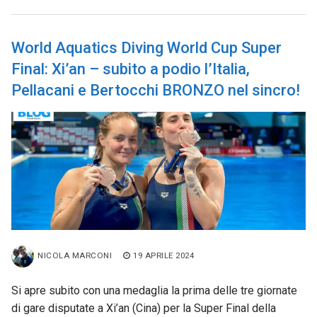
World Aquatics Diving World Cup Super
Final: Xi’an – subito a podio l’Italia,
Pellacani e Bertocchi BRONZO nel sincro!
NICOLA MARCONI
19 APRILE 2024
Si apre subito con una medaglia la prima delle tre giornate
di gare disputate a Xi’an (Cina) per la Super Final della