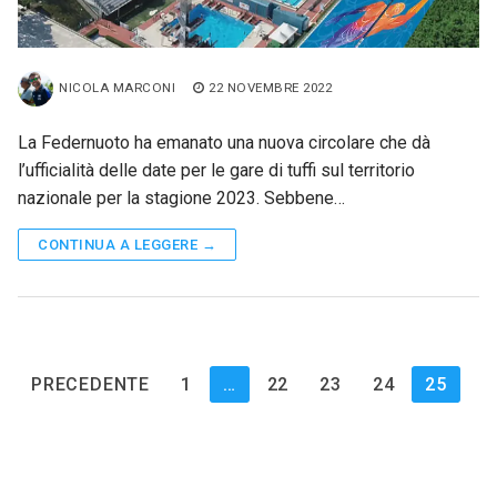
NICOLA MARCONI
22 NOVEMBRE 2022
La Federnuoto ha emanato una nuova circolare che dà
l’ufficialità delle date per le gare di tuffi sul territorio
nazionale per la stagione 2023. Sebbene…
CONTINUA A LEGGERE →
Paginazione
PRECEDENTE
1
…
22
23
24
25
degli
articoli