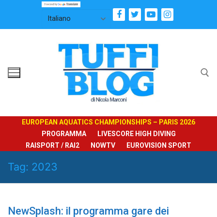
Vai
al
contenuto
Cerca:
EUROPEAN AQUATICS CHAMPIONSHIPS – PARIS 2026
PROGRAMMA
LIVESCORE HIGH DIVING
RAISPORT / RAI2
NOWTV
EUROVISION SPORT
Tag:
2023
NewSplash: il programma gare dei