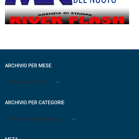
ARCHIVIO PER MESE
Archivio
per
mese
ARCHIVIO PER CATEGORIE
Archivio
per
categorie