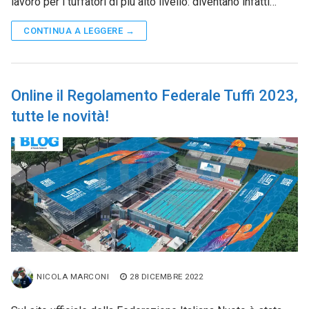
lavoro per i tuffatori di più alto livello: diventano infatti…
CONTINUA A LEGGERE →
Online il Regolamento Federale Tuffi 2023,
tutte le novità!
NICOLA MARCONI
28 DICEMBRE 2022