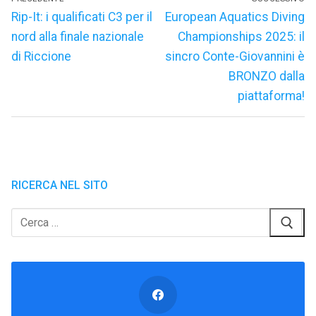
articoli
Articolo
Articolo
Rip-It: i qualificati C3 per il
European Aquatics Diving
precedente:
successivo:
nord alla finale nazionale
Championships 2025: il
di Riccione
sincro Conte-Giovannini è
BRONZO dalla
piattaforma!
RICERCA NEL SITO
Cerca: