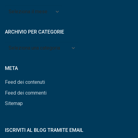
Archivio
per
mese
ARCHIVIO PER CATEGORIE
Archivio
per
categorie
META
Feed dei contenuti
Feed dei commenti
Sitemap
ISCRIVITI AL BLOG TRAMITE EMAIL