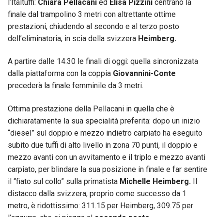
l’Italtuffi:
Chiara Pellacani
ed
Elisa Pizzini
centrano la
finale dal trampolino 3 metri con altrettante ottime
prestazioni, chiudendo al secondo e al terzo posto
dell’eliminatoria, in scia della svizzera
Heimberg.
A partire dalle 14.30 le finali di oggi: quella sincronizzata
dalla piattaforma con la coppia
Giovannini-Conte
precederà la finale femminile da 3 metri.
Ottima prestazione della Pellacani in quella che è
dichiaratamente la sua specialità preferita: dopo un inizio
“diesel” sul doppio e mezzo indietro carpiato ha eseguito
subito due tuffi di alto livello in zona 70 punti, il doppio e
mezzo avanti con un avvitamento e il triplo e mezzo avanti
carpiato, per blindare la sua posizione in finale e far sentire
il “fiato sul collo” sulla primatista
Michelle Heimberg.
Il
distacco dalla svizzera, proprio come successo da 1
metro, è ridottissimo: 311.15 per Heimberg, 309.75 per