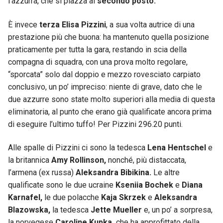
l’azzurra, che si piazza al
secondo posto.
È invece
terza Elisa Pizzini
, a sua volta autrice di una
prestazione più che buona: ha mantenuto quella posizione
praticamente per tutta la gara, restando in scia della
compagna di squadra, con una prova molto regolare,
“sporcata” solo dal doppio e mezzo rovesciato carpiato
conclusivo, un po’ impreciso: niente di grave, dato che le
due azzurre sono state molto superiori alla media di questa
eliminatoria, al punto che erano già qualificate ancora prima
di eseguire l’ultimo tuffo! Per Pizzini 296.20 punti.
Alle spalle di Pizzini ci sono la tedesca
Lena Hentschel
e
la britannica
Amy Rollinson,
nonché, più distaccata,
l’armena (ex russa)
Aleksandra Bibikina.
Le altre
qualificate sono le due ucraine
Kseniia Bochek
e
Diana
Karnafel,
le due polacche
Kaja Skrzek
e
Aleksandra
Blazowska,
la tedesca
Jette Mueller
e, un po’ a sorpresa,
la norvegese
Caroline Kupka,
che ha approfittato della