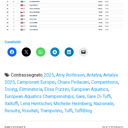
Condividi:
Contrassegnato
2025
,
Amy Rollinson
,
Antalya
,
Antalya
2025
,
Campionati Europei
,
Chiara Pellacani
,
Competitions
,
Diving
,
Eliminatoria
,
Elisa Pizzini
,
European Aquatics
,
European Aquatics Championships
,
Gare
,
Gare Di Tuffi
,
Italtuffi
,
Lena Hentschel
,
Michelle Heimberg
,
Nazionale
,
Results
,
Risultati
,
Trampolino
,
Tuffi
,
TuffiBlog
Navigazione
PRECEDENTE
SUCCESSIVO