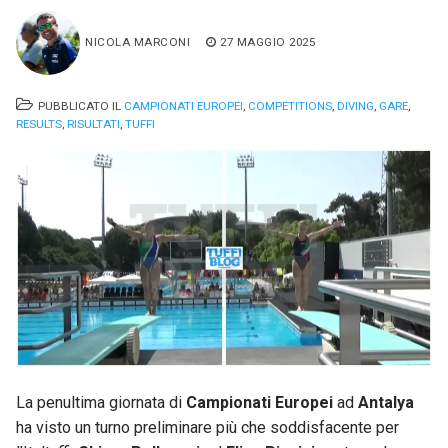
NICOLA MARCONI
27 MAGGIO 2025
PUBBLICATO IL
CAMPIONATI EUROPEI
,
COMPETITIONS
,
DIVING
,
GARE
,
RESULTS
,
RISULTATI
,
TUFFI
La penultima giornata di
Campionati
Europei
ad
Antalya
ha visto un turno preliminare più che soddisfacente per