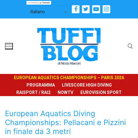
Vai
al
contenuto
Cerca:
EUROPEAN AQUATICS CHAMPIONSHIPS – PARIS 2026
PROGRAMMA
LIVESCORE HIGH DIVING
RAISPORT / RAI2
NOWTV
EUROVISION SPORT
European Aquatics Diving
Championships: Pellacani e Pizzini
in finale da 3 metri