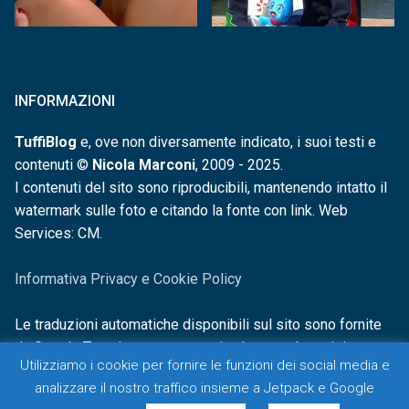
INFORMAZIONI
TuffiBlog
e, ove non diversamente indicato, i suoi testi e
contenuti ©
Nicola Marconi
, 2009 - 2025.
I contenuti del sito sono riproducibili, mantenendo intatto il
watermark sulle foto e citando la fonte con link. Web
Services: CM.
Informativa Privacy e Cookie Policy
Le traduzioni automatiche disponibili sul sito sono fornite
da Google Translate e non sono in alcun modo revisionate o
Utilizziamo i cookie per fornire le funzioni dei social media e
controllate.
analizzare il nostro traffico insieme a Jetpack e Google