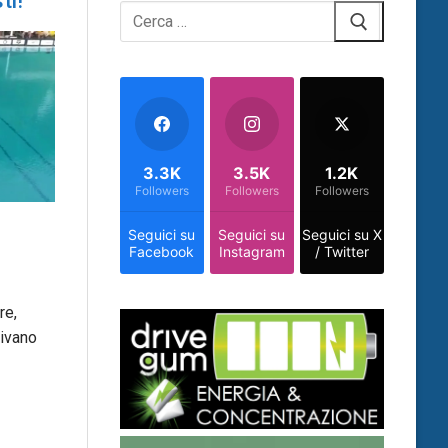
ti!
Cerca:
3.3K
3.5K
1.2K
Followers
Followers
Followers
Seguici su
Seguici su
Seguici su X
Facebook
Instagram
/ Twitter
re,
rivano