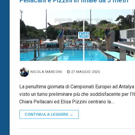
Pellacani e Pizzini in finale da 3 metri
NICOLA MARCONI
27 MAGGIO 2025
La penultima giornata di Campionati Europei ad Antalya
visto un turno preliminare più che soddisfacente per l’Ita
Chiara Pellacani ed Elisa Pizzini centrano la…
CONTINUA A LEGGERE →