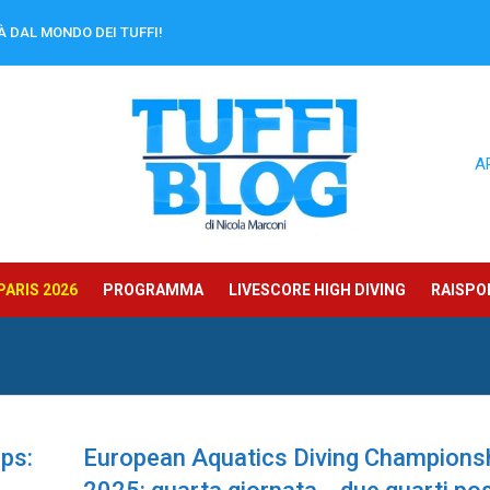
À DAL MONDO DEI TUFFI!
A
ARIS 2026
PROGRAMMA
LIVESCORE HIGH DIVING
RAISPOR
ps:
European Aquatics Diving Champions