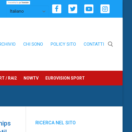
RCHIVIO
CHI SONO
POLICY SITO
CONTATTI
Cerca:
T / RAI2
NOWTV
EUROVISION SPORT
hips
RICERCA NEL SITO