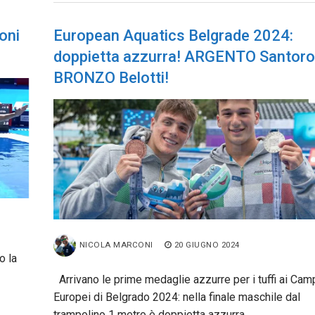
oni
European Aquatics Belgrade 2024:
doppietta azzurra! ARGENTO Santoro
BRONZO Belotti!
NICOLA MARCONI
20 GIUGNO 2024
o la
Arrivano le prime medaglie azzurre per i tuffi ai Cam
Europei di Belgrado 2024: nella finale maschile dal
trampolino 1 metro è doppietta azzurra…