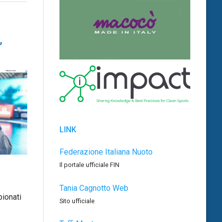
,
LINK
Federazione Italiana Nuoto
Il portale ufficiale FIN
Tania Cagnotto Web
pionati
Sito ufficiale