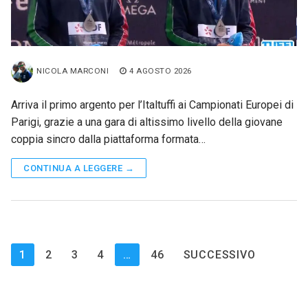
NICOLA MARCONI
4 AGOSTO 2026
Arriva il primo argento per l’Italtuffi ai Campionati Europei di
Parigi, grazie a una gara di altissimo livello della giovane
coppia sincro dalla piattaforma formata…
CONTINUA A LEGGERE →
Paginazione
1
2
3
4
…
46
SUCCESSIVO
degli
articoli