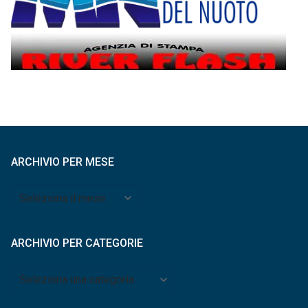
ARCHIVIO PER MESE
Archivio
per
mese
ARCHIVIO PER CATEGORIE
Archivio
per
categorie