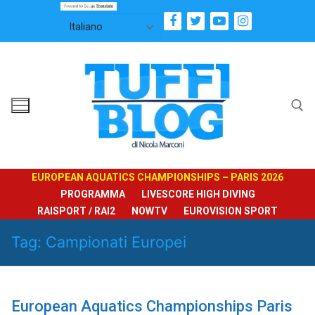
Vai
al
contenuto
Cerca:
EUROPEAN AQUATICS CHAMPIONSHIPS – PARIS 2026
PROGRAMMA
LIVESCORE HIGH DIVING
RAISPORT / RAI2
NOWTV
EUROVISION SPORT
Tag:
Campionati Europei
European Aquatics Championships Paris