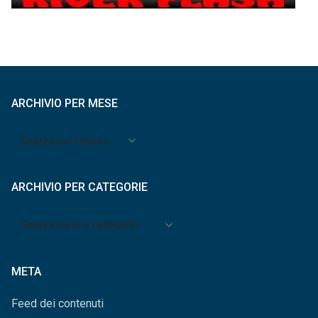
ARCHIVIO PER MESE
Archivio
per
mese
ARCHIVIO PER CATEGORIE
Archivio
per
categorie
META
Feed dei contenuti