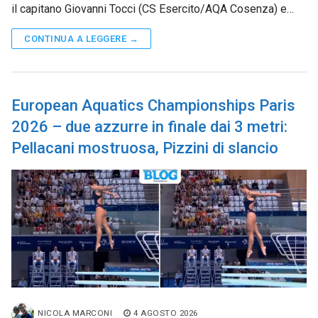
il capitano Giovanni Tocci (CS Esercito/AQA Cosenza) e…
CONTINUA A LEGGERE →
European Aquatics Championships Paris
2026 – due azzurre in finale dai 3 metri:
Pellacani mostruosa, Pizzini di slancio
NICOLA MARCONI
4 AGOSTO 2026