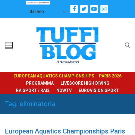
Vai
al
contenuto
Cerca:
EUROPEAN AQUATICS CHAMPIONSHIPS – PARIS 2026
PROGRAMMA
LIVESCORE HIGH DIVING
RAISPORT / RAI2
NOWTV
EUROVISION SPORT
Tag:
eliminatoria
European Aquatics Championships Paris