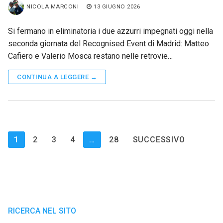
NICOLA MARCONI
13 GIUGNO 2026
Si fermano in eliminatoria i due azzurri impegnati oggi nella
seconda giornata del Recognised Event di Madrid: Matteo
Cafiero e Valerio Mosca restano nelle retrovie…
CONTINUA A LEGGERE →
Paginazione
1
2
3
4
…
28
SUCCESSIVO
degli
articoli
RICERCA NEL SITO