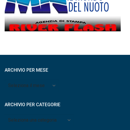
ARCHIVIO PER MESE
Archivio
per
mese
ARCHIVIO PER CATEGORIE
Archivio
per