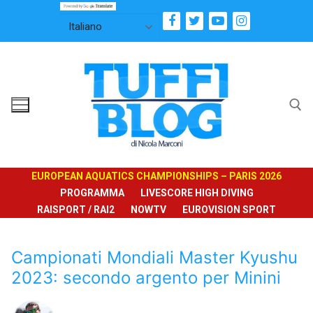
Vai
al
contenuto
Cerca:
EUROPEAN AQUATICS CHAMPIONSHIPS – PARIS 2026
PROGRAMMA
LIVESCORE HIGH DIVING
RAISPORT / RAI2
NOWTV
EUROVISION SPORT
Campionati Mondiali Master Kyushu
2023: secondo argento per Minini