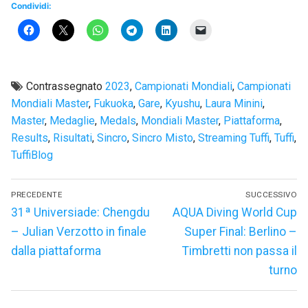
Condividi:
Contrassegnato
2023
,
Campionati Mondiali
,
Campionati
Mondiali Master
,
Fukuoka
,
Gare
,
Kyushu
,
Laura Minini
,
Master
,
Medaglie
,
Medals
,
Mondiali Master
,
Piattaforma
,
Results
,
Risultati
,
Sincro
,
Sincro Misto
,
Streaming Tuffi
,
Tuffi
,
TuffiBlog
Navigazione
PRECEDENTE
SUCCESSIVO
articoli
Articolo
Articolo
31ª Universiade: Chengdu
AQUA Diving World Cup
precedente:
successivo:
– Julian Verzotto in finale
Super Final: Berlino –
dalla piattaforma
Timbretti non passa il
turno