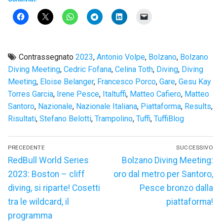
Contrassegnato
2023
,
Antonio Volpe
,
Bolzano
,
Bolzano
Diving Meeting
,
Cedric Fofana
,
Celina Toth
,
Diving
,
Diving
Meeting
,
Eloise Belanger
,
Francesco Porco
,
Gare
,
Gesu Kay
Torres Garcia
,
Irene Pesce
,
Italtuffi
,
Matteo Cafiero
,
Matteo
Santoro
,
Nazionale
,
Nazionale Italiana
,
Piattaforma
,
Results
,
Risultati
,
Stefano Belotti
,
Trampolino
,
Tuffi
,
TuffiBlog
Navigazione
PRECEDENTE
SUCCESSIVO
articoli
Articolo
Articolo
RedBull World Series
Bolzano Diving Meeting:
precedente:
successivo:
2023: Boston – cliff
oro dal metro per Santoro,
diving, si riparte! Cosetti
Pesce bronzo dalla
tra le wildcard, il
piattaforma!
programma