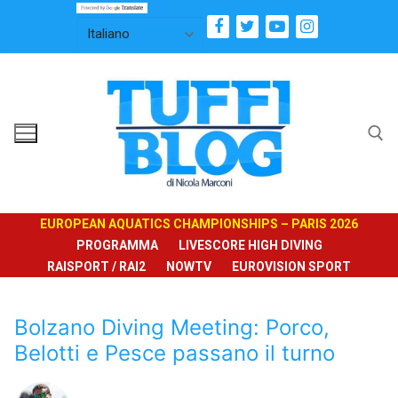
Vai
al
contenuto
Cerca:
EUROPEAN AQUATICS CHAMPIONSHIPS – PARIS 2026
PROGRAMMA
LIVESCORE HIGH DIVING
RAISPORT / RAI2
NOWTV
EUROVISION SPORT
Bolzano Diving Meeting: Porco,
Belotti e Pesce passano il turno