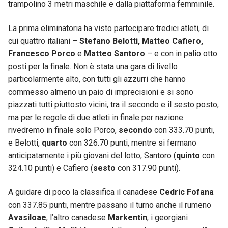
trampolino 3 metri maschile e dalla piattaforma femminile.
La prima eliminatoria ha visto partecipare tredici atleti, di
cui quattro italiani –
Stefano Belotti, Matteo Cafiero,
Francesco Porco
e
Matteo
Santoro
– e con in palio otto
posti per la finale. Non è stata una gara di livello
particolarmente alto, con tutti gli azzurri che hanno
commesso almeno un paio di imprecisioni e si sono
piazzati tutti piuttosto vicini, tra il secondo e il sesto posto,
ma per le regole di due atleti in finale per nazione
rivedremo in finale solo Porco,
secondo
con 333.70 punti,
e Belotti,
quarto
con 326.70 punti, mentre si fermano
anticipatamente i più giovani del lotto, Santoro (
quinto
con
324.10 punti) e Cafiero (
sesto
con 317.90 punti).
A guidare di poco la classifica il canadese
Cedric Fofana
con 337.85 punti, mentre passano il turno anche il rumeno
Avasiloae
, l’altro canadese
Markentin
, i georgiani