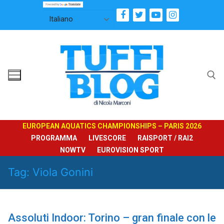
Vai
al
contenuto
Cerca:
EUROPEAN AQUATICS CHAMPIONSHIPS – PARIS 2026
PROGRAMMA
LIVESCORE
RAISPORT / RAI2
NOWTV
EUROVISION SPORT
Tag:
Viola Gonini
Assoluti Indoor: Torino – gran finale con le