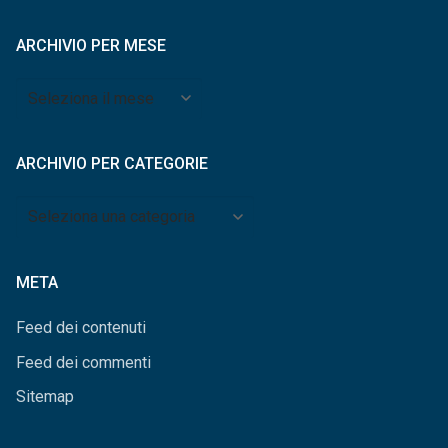
ARCHIVIO PER MESE
Archivio
per
mese
ARCHIVIO PER CATEGORIE
Archivio
per
categorie
META
Feed dei contenuti
Feed dei commenti
Sitemap