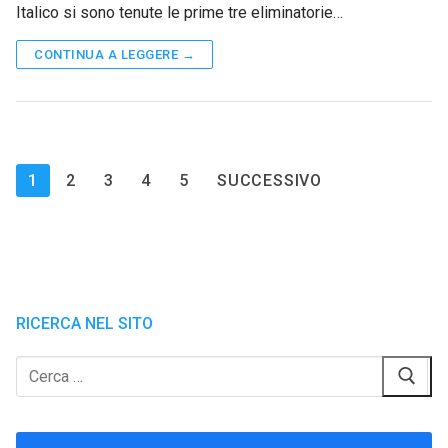
Italico si sono tenute le prime tre eliminatorie…
CONTINUA A LEGGERE →
Paginazione
1
2
3
4
5
SUCCESSIVO
degli
articoli
RICERCA NEL SITO
Cerca: