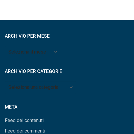
ARCHIVIO PER MESE
Archivio
per
mese
ARCHIVIO PER CATEGORIE
Archivio
per
categorie
META
Feed dei contenuti
Feed dei commenti