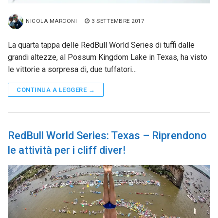
NICOLA MARCONI
3 SETTEMBRE 2017
La quarta tappa delle RedBull World Series di tuffi dalle
grandi altezze, al Possum Kingdom Lake in Texas, ha visto
le vittorie a sorpresa di, due tuffatori…
CONTINUA A LEGGERE →
RedBull World Series: Texas – Riprendono
le attività per i cliff diver!