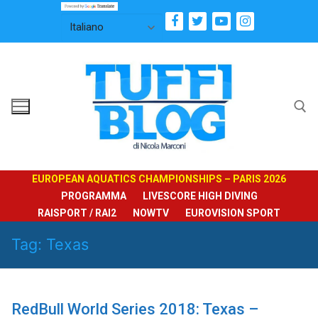
Vai
al
contenuto
Cerca:
EUROPEAN AQUATICS CHAMPIONSHIPS – PARIS 2026
PROGRAMMA
LIVESCORE HIGH DIVING
RAISPORT / RAI2
NOWTV
EUROVISION SPORT
Tag:
Texas
RedBull World Series 2018: Texas –