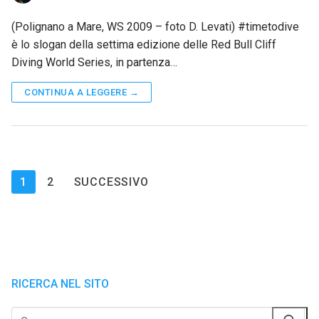
(Polignano a Mare, WS 2009 – foto D. Levati) #timetodive
è lo slogan della settima edizione delle Red Bull Cliff
Diving World Series, in partenza…
CONTINUA A LEGGERE →
Paginazione
1
2
SUCCESSIVO
degli
articoli
RICERCA NEL SITO
Cerca: