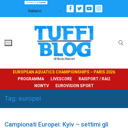
Vai
al
contenuto
Cerca:
EUROPEAN AQUATICS CHAMPIONSHIPS – PARIS 2026
PROGRAMMA
LIVESCORE
RAISPORT / RAI2
NOWTV
EUROVISION SPORT
Tag:
europei
Campionati Europei: Kyiv – settimi gli