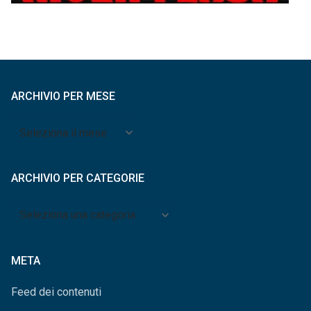
ARCHIVIO PER MESE
Archivio
per
mese
ARCHIVIO PER CATEGORIE
Archivio
per
categorie
META
Feed dei contenuti