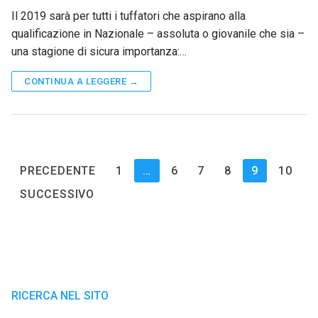
Il 2019 sarà per tutti i tuffatori che aspirano alla
qualificazione in Nazionale – assoluta o giovanile che sia –
una stagione di sicura importanza:…
CONTINUA A LEGGERE →
Paginazione
PRECEDENTE
1
…
6
7
8
9
10
degli
SUCCESSIVO
articoli
RICERCA NEL SITO