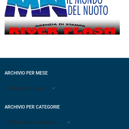
ARCHIVIO PER MESE
Archivio
per
mese
ARCHIVIO PER CATEGORIE
Archivio
per