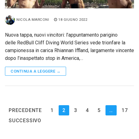
NICOLA MARCONI
18 GIUGNO 2022
Nuova tappa, nuovi vincitori: l’appuntamento parigino
delle RedBull Cliff Diving World Series vede trionfare la
campionessa in carica Rhiannan Iffland, largamente vincente
dopo l’inaspettato stop in America,…
CONTINUA A LEGGERE →
Paginazione
PRECEDENTE
1
2
3
4
5
…
17
degli
SUCCESSIVO
articoli