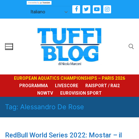
Vai
al
contenuto
Cerca:
EUROPEAN AQUATICS CHAMPIONSHIPS – PARIS 2026
PROGRAMMA
LIVESCORE
RAISPORT / RAI2
NOWTV
EUROVISION SPORT
Tag:
Alessandro De Rose
RedBull World Series 2022: Mostar – il