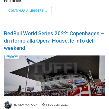
femminile…
CONTINUA A LEGGERE →
RedBull World Series 2022: Copenhagen –
di ritorno alla Opera House, le info del
weekend
NICOLA MARCONI
14 LUGLIO 2022