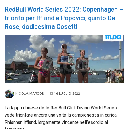
RedBull World Series 2022: Copenhagen –
trionfo per Iffland e Popovici, quinto De
Rose, dodicesima Cosetti
NICOLA MARCONI
16 LUGLIO 2022
La tappa danese delle RedBull Cliff Diving World Series
vede trionfare ancora una volta la campionessa in carica
Rhiannan Iffland, largamente vincente nell’esordio al