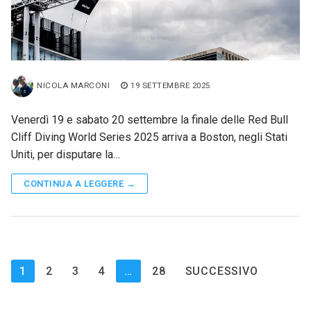
NICOLA MARCONI
19 SETTEMBRE 2025
Venerdì 19 e sabato 20 settembre la finale delle Red Bull
Cliff Diving World Series 2025 arriva a Boston, negli Stati
Uniti, per disputare la…
CONTINUA A LEGGERE →
Paginazione
1
2
3
4
…
28
SUCCESSIVO
degli
articoli