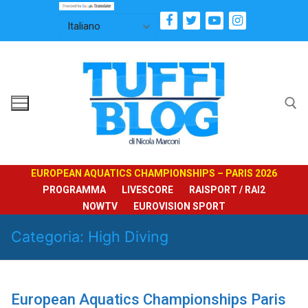
Vai
al
contenuto
Cerca:
EUROPEAN AQUATICS CHAMPIONSHIPS – PARIS 2026
PROGRAMMA
LIVESCORE
RAISPORT / RAI2
NOWTV
EUROVISION SPORT
Categoria:
High Diving
European Aquatics Championships Paris