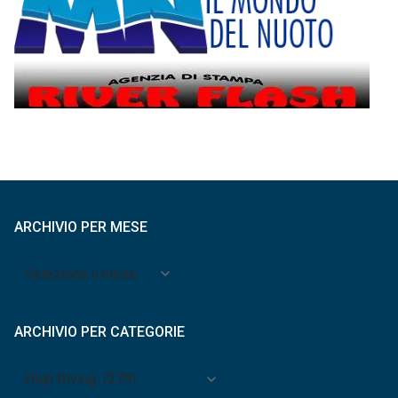
ARCHIVIO PER MESE
Archivio
per
mese
ARCHIVIO PER CATEGORIE
Archivio
per