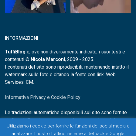
INFORMAZIONI
TuffiBlog
e, ove non diversamente indicato, i suoi testi e
contenuti ©
Nicola Marconi
, 2009 - 2025.
I contenuti del sito sono riproducibili, mantenendo intatto il
watermark sulle foto e citando la fonte con link. Web
Services: CM.
Informativa Privacy e Cookie Policy
Le traduzioni automatiche disponibili sul sito sono fornite
da Google Translate e non sono in alcun modo revisionate o
Utilizziamo i cookie per fornire le funzioni dei social media e
controllate.
analizzare il nostro traffico insieme a Jetpack e Google