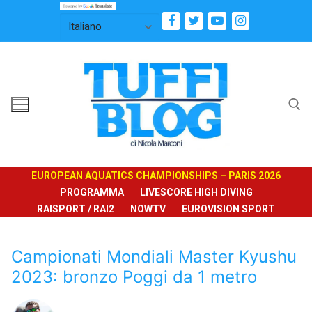
Vai
al
contenuto
Cerca:
EUROPEAN AQUATICS CHAMPIONSHIPS – PARIS 2026
PROGRAMMA
LIVESCORE HIGH DIVING
RAISPORT / RAI2
NOWTV
EUROVISION SPORT
Campionati Mondiali Master Kyushu
2023: bronzo Poggi da 1 metro