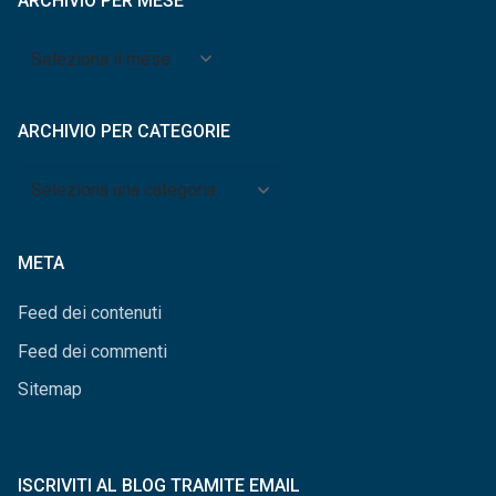
ARCHIVIO PER MESE
Archivio
per
mese
ARCHIVIO PER CATEGORIE
Archivio
per
categorie
META
Feed dei contenuti
Feed dei commenti
Sitemap
ISCRIVITI AL BLOG TRAMITE EMAIL