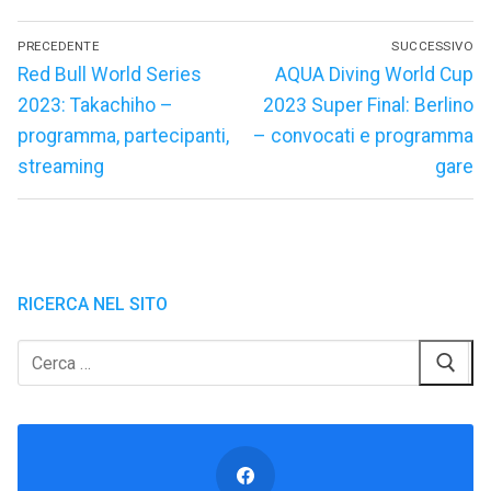
Navigazione
PRECEDENTE
SUCCESSIVO
articoli
Articolo
Articolo
Red Bull World Series
AQUA Diving World Cup
precedente:
successivo:
2023: Takachiho –
2023 Super Final: Berlino
programma, partecipanti,
– convocati e programma
streaming
gare
RICERCA NEL SITO
Cerca: