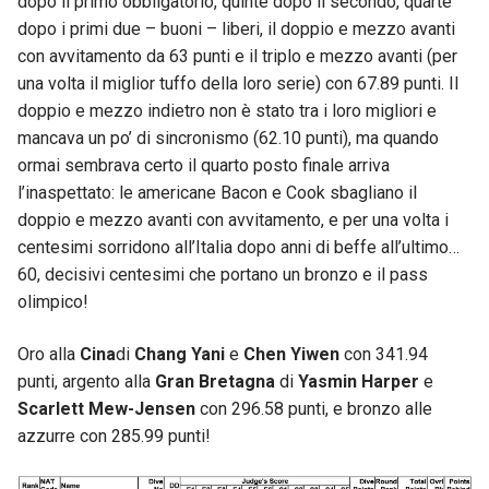
dopo il primo obbligatorio, quinte dopo il secondo, quarte
dopo i primi due – buoni – liberi, il doppio e mezzo avanti
con avvitamento da 63 punti e il triplo e mezzo avanti (per
una volta il miglior tuffo della loro serie) con 67.89 punti. Il
doppio e mezzo indietro non è stato tra i loro migliori e
mancava un po’ di sincronismo (62.10 punti), ma quando
ormai sembrava certo il quarto posto finale arriva
l’inaspettato: le americane Bacon e Cook sbagliano il
doppio e mezzo avanti con avvitamento, e per una volta i
centesimi sorridono all’Italia dopo anni di beffe all’ultimo…
60, decisivi centesimi che portano un bronzo e il pass
olimpico!
Oro alla
Cina
di
Chang Yani
e
Chen Yiwen
con 341.94
punti, argento alla
Gran Bretagna
di
Yasmin Harper
e
Scarlett Mew-Jensen
con 296.58 punti, e bronzo alle
azzurre con 285.99 punti!