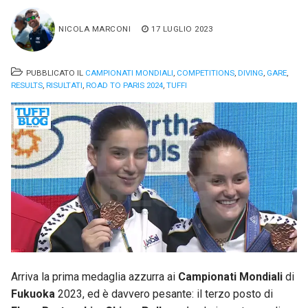
NICOLA MARCONI
17 LUGLIO 2023
PUBBLICATO IL
CAMPIONATI MONDIALI
,
COMPETITIONS
,
DIVING
,
GARE
,
RESULTS
,
RISULTATI
,
ROAD TO PARIS 2024
,
TUFFI
Arriva la prima medaglia azzurra ai
Campionati Mondiali
di
Fukuoka
2023, ed è davvero pesante: il terzo posto di