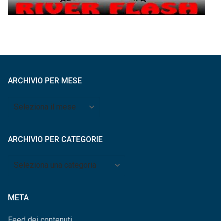
ARCHIVIO PER MESE
Archivio
per
mese
ARCHIVIO PER CATEGORIE
Archivio
per
categorie
META
Feed dei contenuti