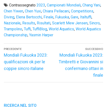
Contrassegnato
2023
,
Campionati Mondiali
,
Chang Yani
,
Chen Yiwen
,
Chen Yuxi
,
Chiara Pellacani
,
Competitions
,
Diving
,
Elena Bertocchi
,
Finale
,
Fukuoka
,
Gare
,
Italtuffi
,
Nazionale
,
Results
,
Risultati
,
Scarlett Mew Jensen
,
Sincro
,
Trampolino
,
Tuffi
,
TuffiBlog
,
World Aquatics
,
World Aquatics
Championship
,
Yasmin Harper
Navigazione
PRECEDENTE
SUCCESSIVO
articoli
Articolo
Articolo
Mondiali Fukuoka 2023:
Mondiali Fukuoka 2023:
precedente:
successivo:
qualificazioni ok per le
Timbretti e Giovannini si
coppie sincro italiane
confermano ottavi in
finale
RICERCA NEL SITO