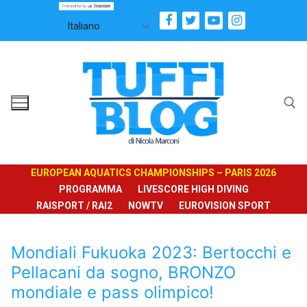
Vai
al
contenuto
Cerca:
EUROPEAN AQUATICS CHAMPIONSHIPS – PARIS 2026
PROGRAMMA
LIVESCORE HIGH DIVING
RAISPORT / RAI2
NOWTV
EUROVISION SPORT
Mondiali Fukuoka 2023: Bertocchi e
Pellacani da sogno, BRONZO
mondiale e pass olimpico!