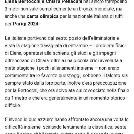
Elena Bertocchi e Chiara Pellacani
nel sincro trampolino
3 metri non vale semplicemente un bronzo mondiale, ma
anche una
carta olimpica
per la nazionale italiana di tuffi
per
Parigi 2024
!
Le italiane partivano dal sesto posto dell’eliminatoria e
vista la stagione travagliata di entrambe – i problemi fisici
di Elena, operatasi alla schiena; gli studi e gli impegni
oltreoceano di Chiara, oltre a una piccola crisi avvenuta a
metà stagione; i pochi allenamenti insieme – non erano
certamente tra le favorite quest’oggi, sebbene il talento sia
sempre stato dalla loro parte. Inoltre c’era preoccupazione
per la Bertocchi, che era scivolata sul rovesciato nella finale
da 1 metro e che era generalmente in un momento storico
difficile.
E invece le due azzurre hanno affrontato ancora una volta le
difficoltà insieme, scalando lentamente la classifica: seste