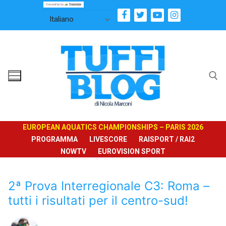
Vai
al
contenuto
Cerca:
EUROPEAN AQUATICS CHAMPIONSHIPS – PARIS 2026
PROGRAMMA
LIVESCORE
RAISPORT / RAI2
NOWTV
EUROVISION SPORT
2ª Prova Interregionale C3: Roma –
tutti i risultati per il centro-sud!