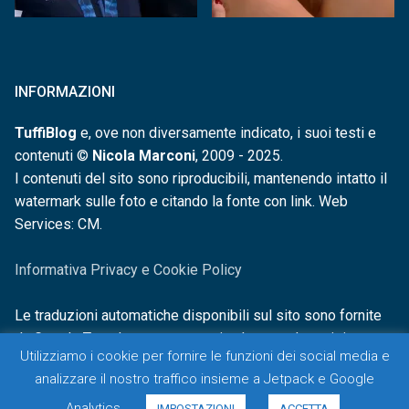
INFORMAZIONI
TuffiBlog
e, ove non diversamente indicato, i suoi testi e
contenuti ©
Nicola Marconi
, 2009 - 2025.
I contenuti del sito sono riproducibili, mantenendo intatto il
watermark sulle foto e citando la fonte con link. Web
Services: CM.
Informativa Privacy e Cookie Policy
Le traduzioni automatiche disponibili sul sito sono fornite
da Google Translate e non sono in alcun modo revisionate o
Utilizziamo i cookie per fornire le funzioni dei social media e
controllate.
analizzare il nostro traffico insieme a Jetpack e Google
Analytics.
IMPOSTAZIONI
ACCETTA