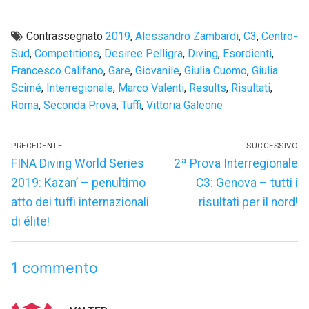
Contrassegnato
2019
,
Alessandro Zambardi
,
C3
,
Centro-
Sud
,
Competitions
,
Desiree Pelligra
,
Diving
,
Esordienti
,
Francesco Califano
,
Gare
,
Giovanile
,
Giulia Cuomo
,
Giulia
Scimé
,
Interregionale
,
Marco Valenti
,
Results
,
Risultati
,
Roma
,
Seconda Prova
,
Tuffi
,
Vittoria Galeone
Navigazione
PRECEDENTE
SUCCESSIVO
articoli
Articolo
Articolo
FINA Diving World Series
2ª Prova Interregionale
precedente:
successivo:
2019: Kazan’ – penultimo
C3: Genova – tutti i
atto dei tuffi internazionali
risultati per il nord!
di élite!
1 commento