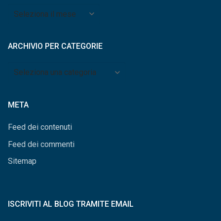
Archivio
per
mese
ARCHIVIO PER CATEGORIE
Archivio
per
categorie
META
Feed dei contenuti
Feed dei commenti
Sitemap
ISCRIVITI AL BLOG TRAMITE EMAIL