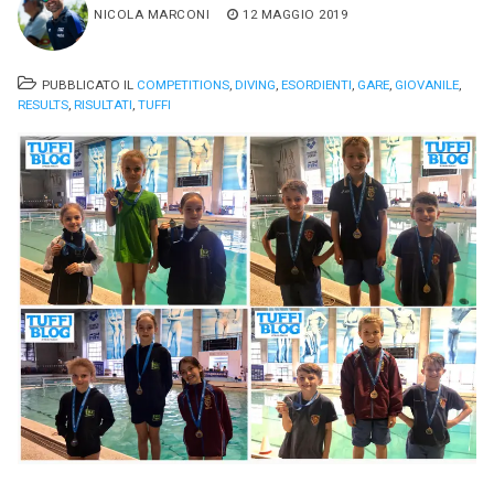
NICOLA MARCONI
12 MAGGIO 2019
PUBBLICATO IL
COMPETITIONS
,
DIVING
,
ESORDIENTI
,
GARE
,
GIOVANILE
,
RESULTS
,
RISULTATI
,
TUFFI