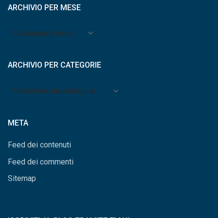
ARCHIVIO PER MESE
Archivio
per
mese
ARCHIVIO PER CATEGORIE
Archivio
per
categorie
META
Feed dei contenuti
Feed dei commenti
Sitemap