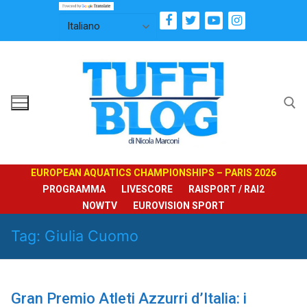
Vai
al
contenuto
Cerca:
EUROPEAN AQUATICS CHAMPIONSHIPS – PARIS 2026
PROGRAMMA
LIVESCORE
RAISPORT / RAI2
NOWTV
EUROVISION SPORT
Tag:
Giulia Cuomo
Gran Premio Atleti Azzurri d’Italia: i