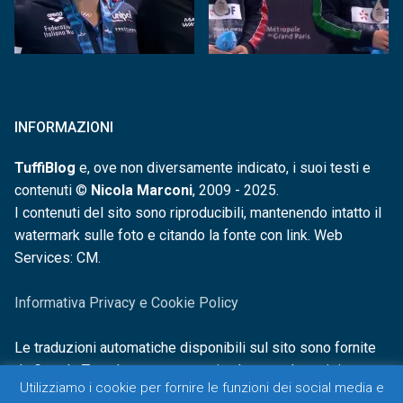
INFORMAZIONI
TuffiBlog
e, ove non diversamente indicato, i suoi testi e
contenuti ©
Nicola Marconi
, 2009 - 2025.
I contenuti del sito sono riproducibili, mantenendo intatto il
watermark sulle foto e citando la fonte con link. Web
Services: CM.
Informativa Privacy e Cookie Policy
Le traduzioni automatiche disponibili sul sito sono fornite
da Google Translate e non sono in alcun modo revisionate o
Utilizziamo i cookie per fornire le funzioni dei social media e
controllate.