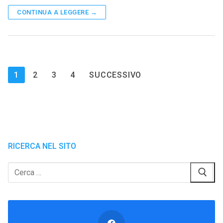
CONTINUA A LEGGERE →
Paginazione
1
2
3
4
SUCCESSIVO
degli
articoli
RICERCA NEL SITO
Cerca: