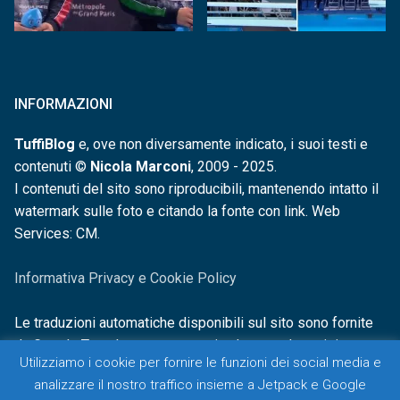
INFORMAZIONI
TuffiBlog
e, ove non diversamente indicato, i suoi testi e
contenuti ©
Nicola Marconi
, 2009 - 2025.
I contenuti del sito sono riproducibili, mantenendo intatto il
watermark sulle foto e citando la fonte con link. Web
Services: CM.
Informativa Privacy e Cookie Policy
Le traduzioni automatiche disponibili sul sito sono fornite
da Google Translate e non sono in alcun modo revisionate o
Utilizziamo i cookie per fornire le funzioni dei social media e
controllate.
analizzare il nostro traffico insieme a Jetpack e Google