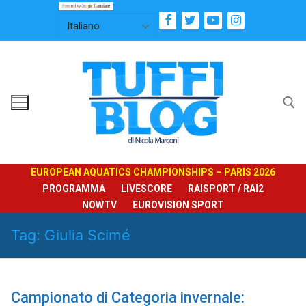
Vai
al
contenuto
Cerca:
EUROPEAN AQUATICS CHAMPIONSHIPS – PARIS 2026
PROGRAMMA
LIVESCORE
RAISPORT / RAI2
NOWTV
EUROVISION SPORT
Tag:
Giulia Scimé
Campionato di Categoria invernale: