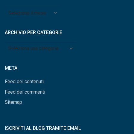
Archivio
per
mese
ARCHIVIO PER CATEGORIE
Archivio
per
categorie
META
Feed dei contenuti
Feed dei commenti
Sitemap
ISCRIVITI AL BLOG TRAMITE EMAIL