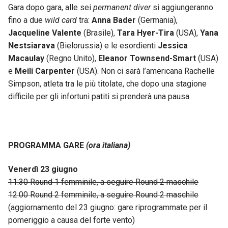
Gara dopo gara, alle sei
permanent diver
si aggiungeranno
fino a due
wild card
tra:
Anna Bader
(Germania),
Jacqueline Valente
(Brasile),
Tara Hyer-Tira
(USA),
Yana
Nestsiarava
(Bielorussia) e le esordienti
Jessica
Macaulay
(Regno Unito),
Eleanor Townsend-Smart
(USA)
e
Meili Carpenter
(USA). Non ci sarà l’americana Rachelle
Simpson, atleta tra le più titolate, che dopo una stagione
difficile per gli infortuni patiti si prenderà una pausa.
PROGRAMMA GARE
(ora italiana)
Venerdì 23 giugno
11:30 Round 1 femminile, a seguire Round 2 maschile
12:00 Round 2 femminile, a seguire Round 2 maschile
(aggiornamento del 23 giugno: gare riprogrammate per il
pomeriggio a causa del forte vento)