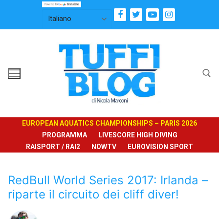
Vai
al
contenuto
Cerca:
EUROPEAN AQUATICS CHAMPIONSHIPS – PARIS 2026
PROGRAMMA
LIVESCORE HIGH DIVING
RAISPORT / RAI2
NOWTV
EUROVISION SPORT
RedBull World Series 2017: Irlanda –
riparte il circuito dei cliff diver!