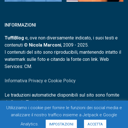
INFORMAZIONI
TuffiBlog
e, ove non diversamente indicato, i suoi testi e
contenuti ©
Nicola Marconi
, 2009 - 2025.
I contenuti del sito sono riproducibili, mantenendo intatto il
watermark sulle foto e citando la fonte con link. Web
Services: CM.
Informativa Privacy e Cookie Policy
Le traduzioni automatiche disponibili sul sito sono fornite
da Google Translate e non sono in alcun modo revisionate o
Utilizziamo i cookie per fornire le funzioni dei social media e
controllate.
analizzare il nostro traffico insieme a Jetpack e Google
Analytics.
IMPOSTAZIONI
ACCETTA