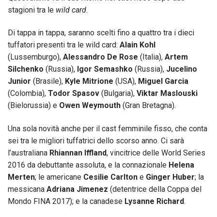
stagioni tra le
wild card
.
Di tappa in tappa, saranno scelti fino a quattro tra i dieci
tuffatori presenti tra le wild card:
Alain Kohl
(Lussemburgo),
Alessandro De Rose
(Italia),
Artem
Silchenko
(Russia),
Igor Semashko
(Russia),
Jucelino
Junior
(Brasile),
Kyle Mitrione
(USA),
Miguel Garcia
(Colombia),
Todor
Spasov
(Bulgaria),
Viktar
Maslouski
(Bielorussia) e
Owen
Weymouth
(Gran Bretagna).
Una sola novità anche per il cast femminile fisso, che conta
sei tra le migliori tuffatrici dello scorso anno. Ci sarà
l’australiana
Rhiannan Iffland
, vincitrice delle World Series
2016 da debuttante assoluta, e la connazionale
Helena
Merten
; le americane
Cesilie Carlton
e
Ginger Huber
; la
messicana
Adriana Jimenez
(detentrice della Coppa del
Mondo FINA 2017); e la canadese
Lysanne Richard
.