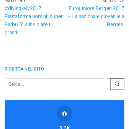
PRECEDENTE
SUCCESSIVO
articoli
Articolo
Articolo
#divingkyiv2017,
Eurojuniors Bergen 2017
precedente:
successivo:
Piattaforma uomini: super
– La nazionale giovanile a
Barbu 5° a insidiare i
Bergen.
grandi!
RICERCA NEL SITO
Cerca:
3.3K