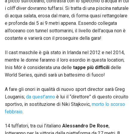
a picco sull’oceano, contrasta con lo specchio d’acqua in cui
i
cliff diver
dovranno tuffarsi. Si tratta di una piscina naturale
di acqua salata, erosa dal mare, di forma quasi rettangolare
e profonda dai 5 ai 9 metri appena. Essendo collegata
all’oceano con tunnel sottomarini, il livello dell’acqua non è
costante e varierà con il proseguire della gara!
Il cast maschile è già stato in Irlanda nel 2012 e nel 2014,
mentre le donne faranno il loro esordio in questa location;
Inis Mór è considerata una delle
tappe più difficili
delle
World Series, quindi sarà un battesimo di fuoco!
A fare gli onori in qualità di nuovo sport director sarà Greg
Louganis;
da quest’anno
è lui il “direttore” di questo circuito
sportivo, in sostituzione di Niki Stajkovic,
morto lo scorso
febbraio
.
14 tuffatori, tra cui l’italiano
Alessandro De Rose
,
lotteranno per la vittoria dalla piattaforma da 27 metri, 8