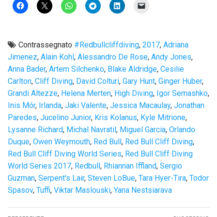
Contrassegnato
#redbullcliffdiving
,
2017
,
Adriana
Jimenez
,
Alain Kohl
,
Alessandro De Rose
,
Andy Jones
,
Anna Bader
,
Artem Silchenko
,
Blake Aldridge
,
Cesilie
Carlton
,
Cliff Diving
,
David Colturi
,
Gary Hunt
,
Ginger Huber
,
Grandi Altezze
,
Helena Merten
,
High Diving
,
Igor Semashko
,
Inis Mór
,
Irlanda
,
Jaki Valente
,
Jessica Macaulay
,
Jonathan
Paredes
,
Jucelino Junior
,
Kris Kolanus
,
Kyle Mitrione
,
Lysanne Richard
,
Michal Navratil
,
Miguel Garcia
,
Orlando
Duque
,
Owen Weymouth
,
Red Bull
,
Red Bull Cliff Diving
,
Red Bull Cliff Diving World Series
,
Red Bull Cliff Diving
World Series 2017
,
Redbull
,
Rhiannan Iffland
,
Sergio
Guzman
,
Serpent's Lair
,
Steven LoBue
,
Tara Hyer-Tira
,
Todor
Spasov
,
Tuffi
,
Viktar Maslouski
,
Yana Nestsiarava
Navigazione