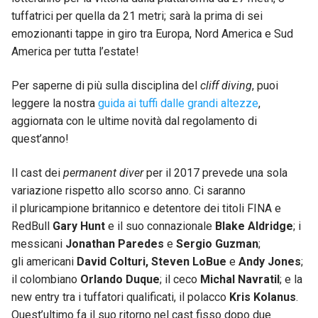
tuffatrici per quella da 21 metri; sarà la prima di sei
emozionanti tappe in giro tra Europa, Nord America e Sud
America per tutta l’estate!
Per saperne di più sulla disciplina del
cliff diving
, puoi
leggere la nostra
guida ai tuffi dalle grandi altezze
,
aggiornata con le ultime novità dal regolamento di
quest’anno!
Il cast dei
permanent diver
per il 2017 prevede una sola
variazione rispetto allo scorso anno. Ci saranno
il pluricampione britannico e detentore dei titoli FINA e
RedBull
Gary Hunt
e il suo connazionale
Blake Aldridge
; i
messicani
Jonathan Paredes
e
Sergio Guzman
;
gli americani
David Colturi, Steven LoBue
e
Andy Jones
;
il colombiano
Orlando Duque
; il ceco
Michal Navratil
; e la
new entry tra i tuffatori qualificati, il polacco
Kris Kolanus
.
Quest’ultimo fa il suo ritorno nel cast fisso dopo due