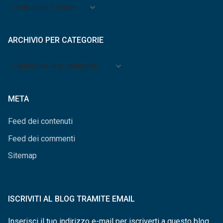
Archivio
per
mese
ARCHIVIO PER CATEGORIE
Archivio
per
categorie
META
Feed dei contenuti
Feed dei commenti
Sitemap
ISCRIVITI AL BLOG TRAMITE EMAIL
Inserisci il tuo indirizzo e-mail per iscriverti a questo blog,