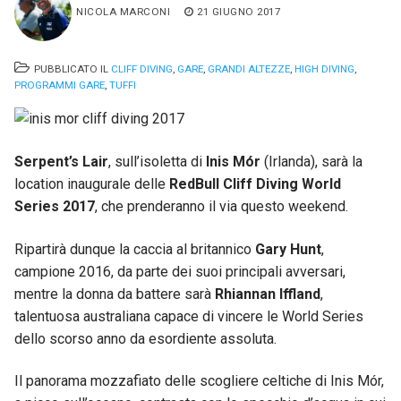
NICOLA MARCONI
21 GIUGNO 2017
PUBBLICATO IL
CLIFF DIVING
,
GARE
,
GRANDI ALTEZZE
,
HIGH DIVING
,
PROGRAMMI GARE
,
TUFFI
Serpent’s Lair
, sull’isoletta di
Inis Mór
(Irlanda), sarà la
location inaugurale delle
RedBull Cliff Diving World
Series 2017
, che prenderanno il via questo weekend.
Ripartirà dunque la caccia al britannico
Gary Hunt
,
campione 2016, da parte dei suoi principali avversari,
mentre la donna da battere sarà
Rhiannan Iffland
,
talentuosa australiana capace di vincere le World Series
dello scorso anno da esordiente assoluta.
Il panorama mozzafiato delle scogliere celtiche di Inis Mór,