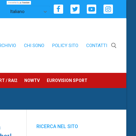
RCHIVIO
CHI SONO
POLICY SITO
CONTATTI
Cerca:
T / RAI2
NOWTV
EUROVISION SPORT
a
RICERCA NEL SITO