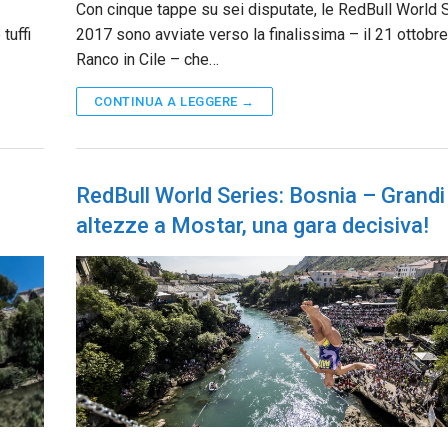
Con cinque tappe su sei disputate, le RedBull World 
tuffi
2017 sono avviate verso la finalissima – il 21 ottobr
Ranco in Cile – che…
CONTINUA A LEGGERE →
RedBull World Series: Bosnia – Grandi
altezze a Mostar, una gara decisiva!