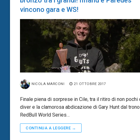
bronzo tra i grandi! Iffland e Paredes
vincono gara e WS!
NICOLA MARCONI
21 OTTOBRE 2017
Finale piena di sorprese in Cile, tra il ritiro di non pochi 
diver e la clamorosa abdicazione di Gary Hunt dal trono
RedBull World Series…
CONTINUA A LEGGERE →