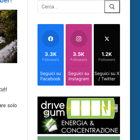
ber!
Cerca:
3.3K
3.5K
1.2K
Followers
Followers
Followers
Seguici su
Seguici su
Seguici su X
Facebook
Instagram
/ Twitter
liff
are solo