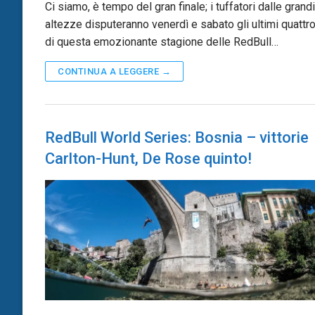
Ci siamo, è tempo del gran finale; i tuffatori dalle grandi
altezze disputeranno venerdì e sabato gli ultimi quattro 
di questa emozionante stagione delle RedBull…
CONTINUA A LEGGERE →
RedBull World Series: Bosnia – vittorie
Carlton-Hunt, De Rose quinto!