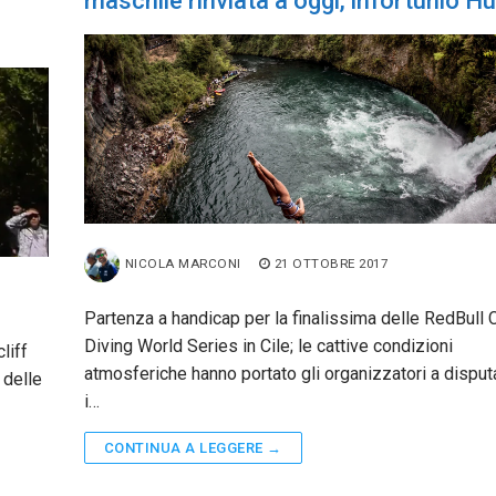
maschile rinviata a oggi, infortunio Hu
NICOLA MARCONI
21 OTTOBRE 2017
Partenza a handicap per la finalissima delle RedBull C
Diving World Series in Cile; le cattive condizioni
cliff
atmosferiche hanno portato gli organizzatori a disput
 delle
i…
CONTINUA A LEGGERE →