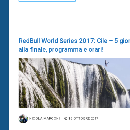
RedBull World Series 2017: Cile – 5 gior
alla finale, programma e orari!
NICOLA MARCONI
16 OTTOBRE 2017