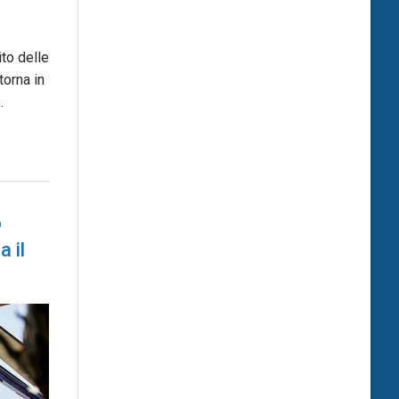
to delle
torna in
…
o
 il