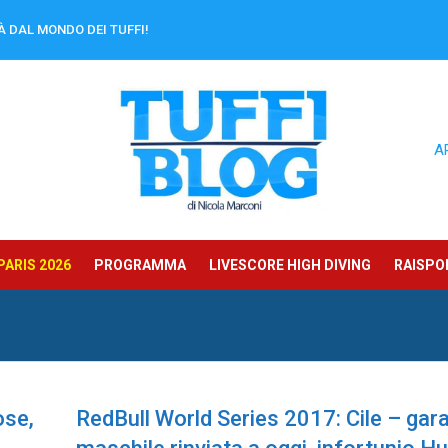
À DAL MONDO DEI TUFFI!
A
ARIS 2026
PROGRAMMA
LIVESCORE HIGH DIVING
RAISPOR
ose,
RedBull World Series 2017: Cile – gar