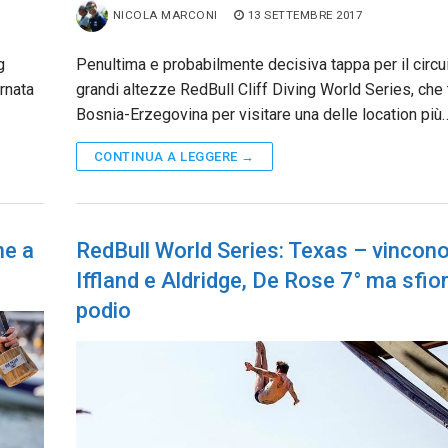
NICOLA MARCONI
13 SETTEMBRE 2017
g
Penultima e probabilmente decisiva tappa per il circui
rnata
grandi altezze RedBull Cliff Diving World Series, che 
Bosnia-Erzegovina per visitare una delle location più
CONTINUA A LEGGERE →
ne a
RedBull World Series: Texas – vincon
Iffland e Aldridge, De Rose 7° ma sfiora
podio