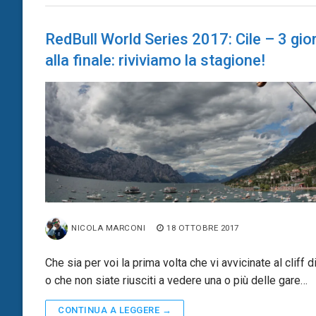
RedBull World Series 2017: Cile – 3 gior
alla finale: riviviamo la stagione!
NICOLA MARCONI
18 OTTOBRE 2017
Che sia per voi la prima volta che vi avvicinate al cliff d
o che non siate riusciti a vedere una o più delle gare…
CONTINUA A LEGGERE →