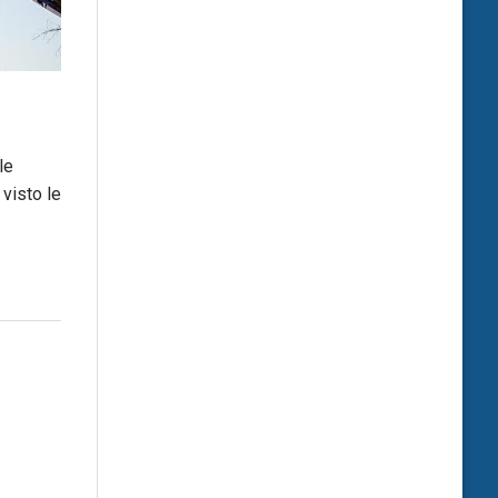
le
visto le