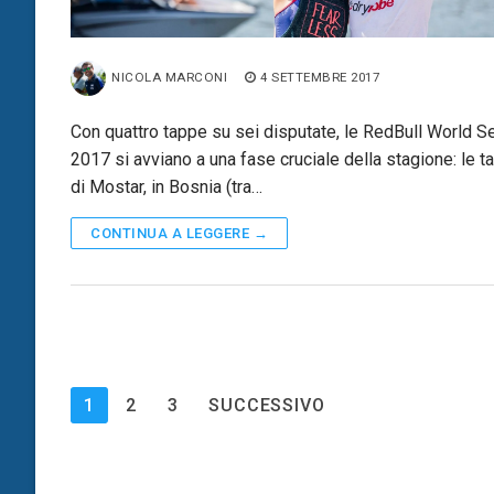
NICOLA MARCONI
4 SETTEMBRE 2017
Con quattro tappe su sei disputate, le RedBull World S
2017 si avviano a una fase cruciale della stagione: le t
di Mostar, in Bosnia (tra…
CONTINUA A LEGGERE →
Paginazione
1
2
3
SUCCESSIVO
degli
articoli