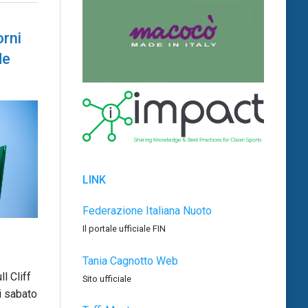
orni
de
LINK
Federazione Italiana Nuoto
Il portale ufficiale FIN
Tania Cagnotto Web
l Cliff
Sito ufficiale
i sabato