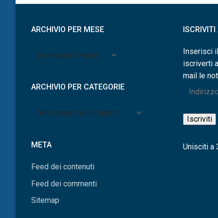
ARCHIVIO PER MESE
ISCRIVIT
Archivio
Inserisci i
per
iscriverti 
mese
mail le not
ARCHIVIO PER CATEGORIE
Indirizzo
e-
Archivio
mail
Iscriviti
per
categorie
META
Unisciti a 3
Feed dei contenuti
Feed dei commenti
Sitemap