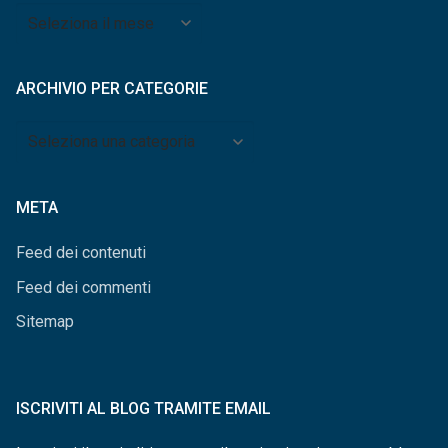
Archivio
per
mese
ARCHIVIO PER CATEGORIE
Archivio
per
categorie
META
Feed dei contenuti
Feed dei commenti
Sitemap
ISCRIVITI AL BLOG TRAMITE EMAIL