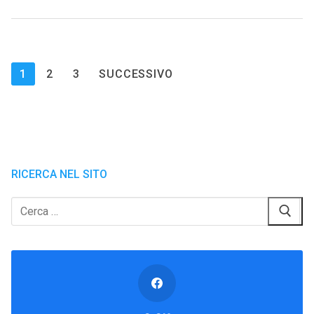
Paginazione
1
2
3
SUCCESSIVO
degli
articoli
RICERCA NEL SITO
Cerca: