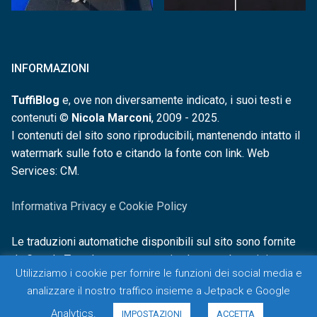
INFORMAZIONI
TuffiBlog
e, ove non diversamente indicato, i suoi testi e
contenuti ©
Nicola Marconi
, 2009 - 2025.
I contenuti del sito sono riproducibili, mantenendo intatto il
watermark sulle foto e citando la fonte con link. Web
Services: CM.
Informativa Privacy e Cookie Policy
Le traduzioni automatiche disponibili sul sito sono fornite
da Google Translate e non sono in alcun modo revisionate o
Utilizziamo i cookie per fornire le funzioni dei social media e
controllate.
analizzare il nostro traffico insieme a Jetpack e Google
Analytics.
IMPOSTAZIONI
ACCETTA