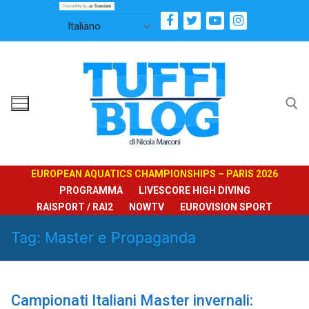
Vai
al
contenuto
Cerca:
EUROPEAN AQUATICS CHAMPIONSHIPS – PARIS 2026
PROGRAMMA
LIVESCORE HIGH DIVING
RAISPORT / RAI2
NOWTV
EUROVISION SPORT
Tag:
Master e Propaganda
Campionati Italiani Master invernali: