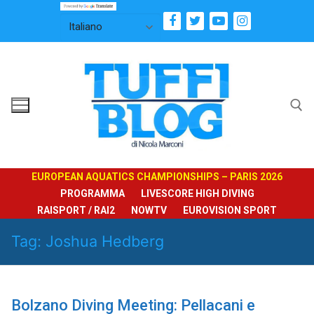
Vai
al
contenuto
Cerca:
EUROPEAN AQUATICS CHAMPIONSHIPS – PARIS 2026
PROGRAMMA
LIVESCORE HIGH DIVING
RAISPORT / RAI2
NOWTV
EUROVISION SPORT
Tag:
Joshua Hedberg
Bolzano Diving Meeting: Pellacani e