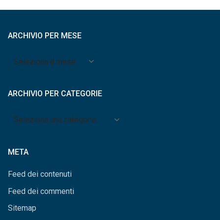
ARCHIVIO PER MESE
Archivio
per
mese
ARCHIVIO PER CATEGORIE
Archivio
per
categorie
META
Feed dei contenuti
Feed dei commenti
Sitemap