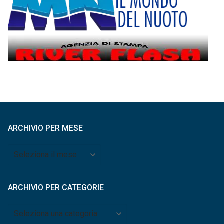
ARCHIVIO PER MESE
Archivio
per
mese
ARCHIVIO PER CATEGORIE
Archivio
per