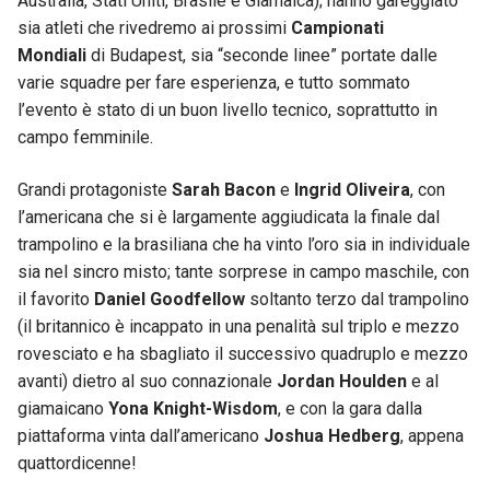
Australia, Stati Uniti, Brasile e Giamaica); hanno gareggiato
sia atleti che rivedremo ai prossimi
Campionati
Mondiali
di Budapest, sia “seconde linee” portate dalle
varie squadre per fare esperienza, e tutto sommato
l’evento è stato di un buon livello tecnico, soprattutto in
campo femminile.
Grandi protagoniste
Sarah Bacon
e
Ingrid Oliveira
, con
l’americana che si è largamente aggiudicata la finale dal
trampolino e la brasiliana che ha vinto l’oro sia in individuale
sia nel sincro misto; tante sorprese in campo maschile, con
il favorito
Daniel Goodfellow
soltanto terzo dal trampolino
(il britannico è incappato in una penalità sul triplo e mezzo
rovesciato e ha sbagliato il successivo quadruplo e mezzo
avanti) dietro al suo connazionale
Jordan Houlden
e al
giamaicano
Yona Knight-Wisdom
, e con la gara dalla
piattaforma vinta dall’americano
Joshua Hedberg
, appena
quattordicenne!