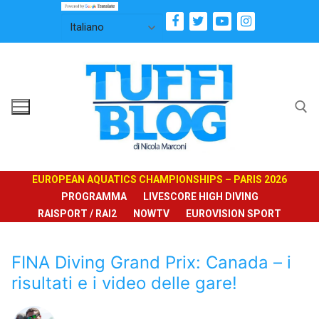
Vai
al
contenuto
Cerca:
EUROPEAN AQUATICS CHAMPIONSHIPS – PARIS 2026
PROGRAMMA
LIVESCORE HIGH DIVING
RAISPORT / RAI2
NOWTV
EUROVISION SPORT
FINA Diving Grand Prix: Canada – i
risultati e i video delle gare!