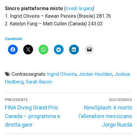
Sincro piattaforma misto
(
rivedi la gara
)
1. Ingrid Oliveira – Kawan Pereira (Brasile) 281.76
2. Katelyn Fung – Matt Cullen (Canada) 243.03
Condividi:
Contrassegnato
Ingrid Oliveira
,
Jordan Houlden
,
Joshua
Hedberg
,
Sarah Bacon
Navigazione
PRECEDENTE
SUCCESSIVO
articoli
Articolo
Articolo
FINA Diving Grand Prix:
NewSplash: è morto
precedente:
successivo:
Canada – programma e
l’allenatore messicano
diretta gare
Jorge Rueda