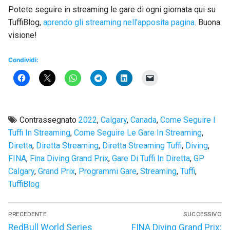
Potete seguire in streaming le gare di ogni giornata qui su
TuffiBlog,
aprendo gli streaming nell’apposita pagina
. Buona
visione!
Condividi:
Contrassegnato
2022
,
Calgary
,
Canada
,
Come Seguire I
Tuffi In Streaming
,
Come Seguire Le Gare In Streaming
,
Diretta
,
Diretta Streaming
,
Diretta Streaming Tuffi
,
Diving
,
FINA
,
Fina Diving Grand Prix
,
Gare Di Tuffi In Diretta
,
GP
Calgary
,
Grand Prix
,
Programmi Gare
,
Streaming
,
Tuffi
,
TuffiBlog
Navigazione
PRECEDENTE
SUCCESSIVO
articoli
Articolo
Articolo
RedBull World Series
FINA Diving Grand Prix: