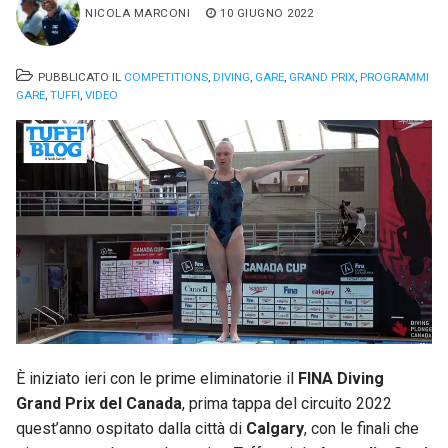
NICOLA MARCONI
10 GIUGNO 2022
PUBBLICATO IL
COMPETITIONS
,
DIVING
,
GARE
,
GRAND PRIX
,
PROGRAMMI
GARE
,
TUFFI
,
VIDEO
È iniziato ieri con le prime eliminatorie il
FINA Diving
Grand Prix del Canada
, prima tappa del circuito 2022
quest’anno ospitato dalla città di
Calgary
, con le finali che