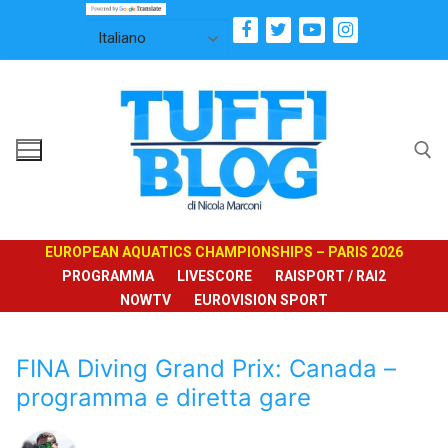
Vai
al
contenuto
Cerca:
EUROPEAN AQUATICS CHAMPIONSHIPS – PARIS 2026
PROGRAMMA
LIVESCORE
RAISPORT / RAI2
NOWTV
EUROVISION SPORT
FINA Diving Grand Prix: Canada –
programma e diretta gare