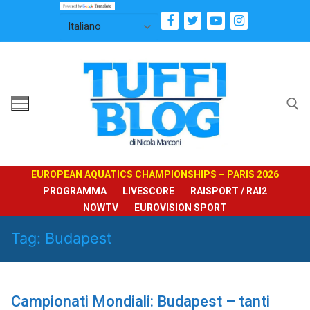
Vai
al
contenuto
Cerca:
EUROPEAN AQUATICS CHAMPIONSHIPS – PARIS 2026
PROGRAMMA
LIVESCORE
RAISPORT / RAI2
NOWTV
EUROVISION SPORT
Tag:
Budapest
Campionati Mondiali: Budapest – tanti