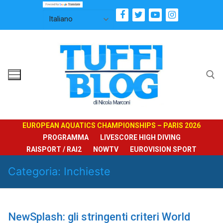
Vai
al
contenuto
Cerca:
EUROPEAN AQUATICS CHAMPIONSHIPS – PARIS 2026
PROGRAMMA
LIVESCORE HIGH DIVING
RAISPORT / RAI2
NOWTV
EUROVISION SPORT
Categoria:
Inchieste
NewSplash: gli stringenti criteri World