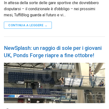
In attesa della sorte delle gare sportive che dovrebbero
disputarsi – il condizionale è d’obbligo – nei prossimi
mesi, TuffiBlog guarda al futuro e vi…
CONTINUA A LEGGERE →
NewSplash: un raggio di sole per i giovani
UK, Ponds Forge riapre a fine ottobre!