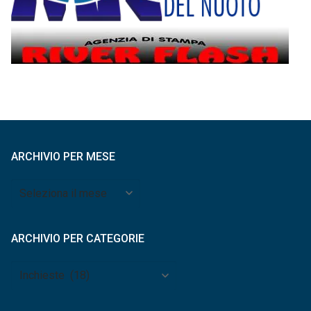
ARCHIVIO PER MESE
Archivio
per
mese
ARCHIVIO PER CATEGORIE
Archivio
per
categorie