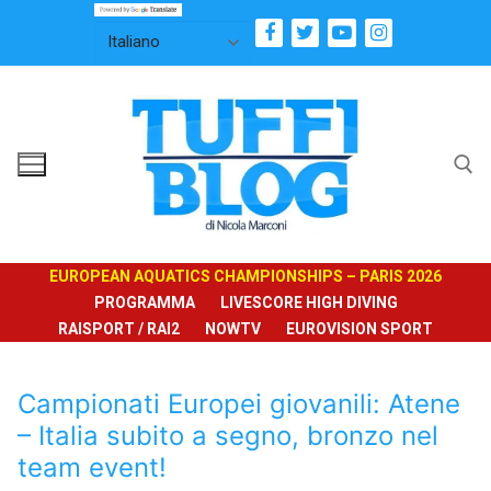
Vai
al
contenuto
Cerca:
EUROPEAN AQUATICS CHAMPIONSHIPS – PARIS 2026
PROGRAMMA
LIVESCORE HIGH DIVING
RAISPORT / RAI2
NOWTV
EUROVISION SPORT
Campionati Europei giovanili: Atene
– Italia subito a segno, bronzo nel
team event!