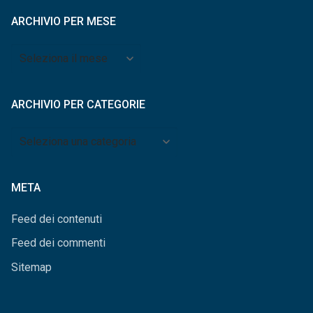
ARCHIVIO PER MESE
Archivio
per
mese
ARCHIVIO PER CATEGORIE
Archivio
per
categorie
META
Feed dei contenuti
Feed dei commenti
Sitemap