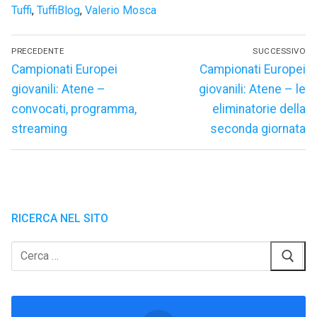
Tuffi
,
TuffiBlog
,
Valerio Mosca
Navigazione
PRECEDENTE
SUCCESSIVO
articoli
Articolo
Articolo
Campionati Europei
Campionati Europei
precedente:
successivo:
giovanili: Atene –
giovanili: Atene – le
convocati, programma,
eliminatorie della
streaming
seconda giornata
RICERCA NEL SITO
Cerca: