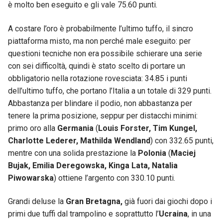
è molto ben eseguito e gli vale 75.60 punti.
A costare l’oro è probabilmente l’ultimo tuffo, il sincro
piattaforma misto, ma non perché male eseguito: per
questioni tecniche non era possibile schierare una serie
con sei difficoltà, quindi è stato scelto di portare un
obbligatorio nella rotazione rovesciata: 34.85 i punti
dell’ultimo tuffo, che portano l’Italia a un totale di 329 punti.
Abbastanza per blindare il podio, non abbastanza per
tenere la prima posizione, seppur per distacchi minimi:
primo oro alla
Germania
(
Louis Forster, Tim Kungel,
Charlotte Lederer, Mathilda Wendland
) con 332.65 punti,
mentre con una solida prestazione la
Polonia
(
Maciej
Bujak, Emilia Deregowska, Kinga Lata, Natalia
Piwowarska
) ottiene l’argento con 330.10 punti.
Grandi deluse la
Gran Bretagna,
già fuori dai giochi dopo i
primi due tuffi dal trampolino e soprattutto l’
Ucraina
, in una