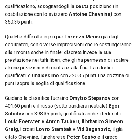
qualificazione, assegnandogli la
sesta
posizione (in
coabitazione con lo svizzero
Antoine Chevnine)
con
350.35 punti.
Qualche difficoltà in più per
Lorenzo Menis
già dagli
obbligatori, con diverse imprecisioni che lo costringeranno
alla rimonta anche in finale: discreta invece la sua
prestazione nei tuffi liberi, che gli ha permesso di scalare
alcune posizioni e di rientrare, alla fine, tra i dodici
qualificati: è
undicesimo
con 320.35 punti, una dozzina di
punti sopra la soglia di qualificazione.
Guidano la classifica l’ucraino
Dmytro Stepanov
con
401.60 punti e il russo (sotto bandiera neutrale)
Egor
Sobolev
con 398.35 punti; qualificati anche i tedeschi
Louis Foerster e Anton Taubert
, il britanico
Simeon
Greig
, i croati
Lovro Stambak
e
Vid Beganovic
, il già
citato Chevnine, l’ungherese
Peter Szabo
e il greco