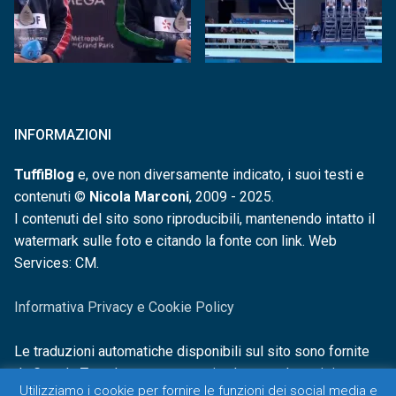
INFORMAZIONI
TuffiBlog
e, ove non diversamente indicato, i suoi testi e
contenuti ©
Nicola Marconi
, 2009 - 2025.
I contenuti del sito sono riproducibili, mantenendo intatto il
watermark sulle foto e citando la fonte con link. Web
Services: CM.
Informativa Privacy e Cookie Policy
Le traduzioni automatiche disponibili sul sito sono fornite
da Google Translate e non sono in alcun modo revisionate o
Utilizziamo i cookie per fornire le funzioni dei social media e
controllate.