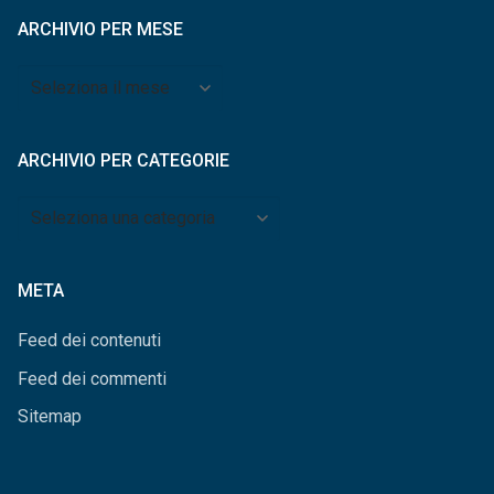
ARCHIVIO PER MESE
Archivio
per
mese
ARCHIVIO PER CATEGORIE
Archivio
per
categorie
META
Feed dei contenuti
Feed dei commenti
Sitemap