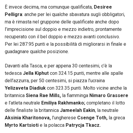
È invece decima, ma comunque qualificata,
Desiree
Pelligra
: anche per lei qualche sbavatura sugli obbligatori,
ma è rimasta nel gruppone delle qualificate anche dopo
l’imprecisione sul doppio e mezzo indietro, prontamente
recuperato con il bel doppio e mezzo avanti conclusivo.
Per lei 287.95 punti e la possibilità di migliorarsi in finale e
guadagnare qualche posizione.
Davanti alla Tasca, e per appena 30 centesimi, c’è la
tedesca
Jella Kiphut
con 324.15 punti, mentre alle spalle
dell’azzurra, per 50 centesimi, si piazza l’ucraina
Yelizaveta Diadiuk
con 323.35 punti. Molto vicine anche la
britannica
Siena Rae Mills,
la fiamminga
Nimaro Grassere
e l’atleta neutrale
Emiliya Rakhmanko;
completano il lotto
delle finaliste la britannica
Jameelah Eakin
, la neutrale
Aksinia Kharitonova,
l’ungherese
Csenge Toth,
la greca
Myrto Kartsioti
e la polacca
Patrycja Tkacz.