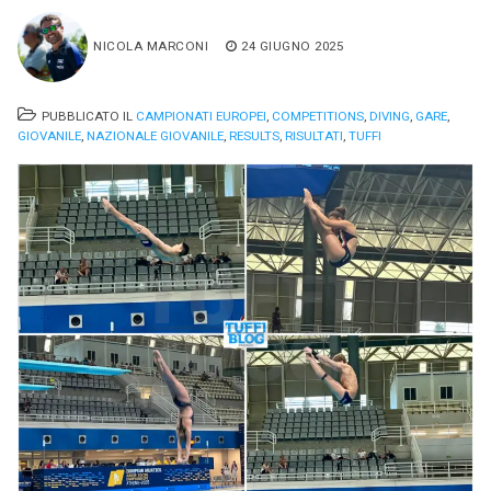
NICOLA MARCONI
24 GIUGNO 2025
PUBBLICATO IL
CAMPIONATI EUROPEI
,
COMPETITIONS
,
DIVING
,
GARE
,
GIOVANILE
,
NAZIONALE GIOVANILE
,
RESULTS
,
RISULTATI
,
TUFFI