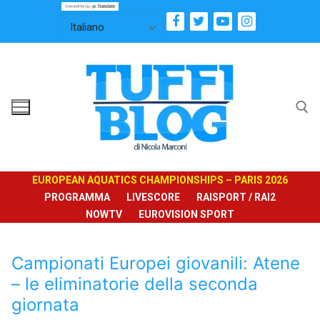
Vai
al
contenuto
Cerca:
EUROPEAN AQUATICS CHAMPIONSHIPS – PARIS 2026
PROGRAMMA
LIVESCORE
RAISPORT / RAI2
NOWTV
EUROVISION SPORT
Campionati Europei giovanili: Atene
– le eliminatorie della seconda
giornata